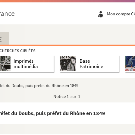
Lyon
rance
Mon compte C
des sciences et de l'Académie française, professeur de philos...
rincipauté de Dombes, professeur de droit canon au Collège de...
de, directeur des fortifications, député du Rhône (1802-1806)
E
on
CHERCHES CIBLÉES
omte de), maréchal de camp
Imprimés
Base
multimédia
Patrimoine
es
fet du Doubs, puis préfet du Rhône en 1849
 Roanne, lieutenant général du bailliage
Notice
1 sur 1
t graveur, professeur à l'École des beaux-arts de Lyon
réfet du Doubs, puis préfet du Rhône en 1849
la première machine à coudre