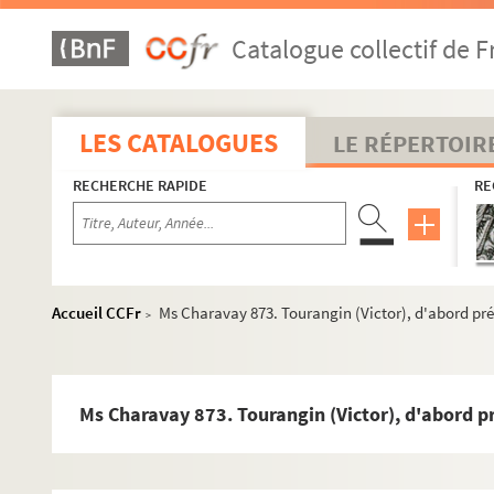
Ms Charavay 845. Terrasson, juge des terres du comte de 
Catalogue collectif de F
Ms Charavay 846. Terrasson (Jean), membre de l'Académie 
Ms Charavay 847. Terrasson (Antoine), chancelier de la p
Ms Charavay 848. Terrasson (Claude-Marie), chef de briga
LES CATALOGUES
LE RÉPERTOIR
Ms Charavay 849. Terray (Antoine-Jean), intendant de Ly
RECHERCHE RAPIDE
RE
Ms Charavay 850. Tessonnet (Jacques-Marie Terrasse, c
Ms Charavay 851. Teste, archéologue, épigraphiste
Ms Charavay 852. Testenoire, archéologue
Ms Charavay 853. Thélis, seigneur de Saint-Cyr de Valorg
Accueil CCFr
Ms Charavay 873. Tourangin (Victor), d'abord pré
>
Ms Charavay 854. Thévenon, subdélégué de l'intendance à
Ms Charavay 855. Thiaffait
Ms Charavay 856. Thierriat (Auguste-Alexandre), peintre e
Ms Charavay 873. Tourangin (Victor), d'abord p
Ms Charavay 857. Thierry (Jean), sculpteur du Roi
Ms Charavay 858. Thimonier (Barthélemy), inventeur de 