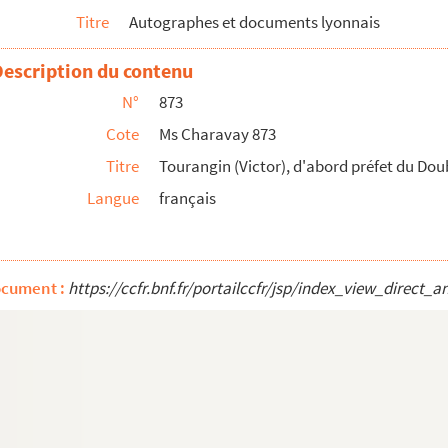
Titre
Autographes et documents lyonnais
 du Rhône (1821-1823)
Description du contenu
(Rhône)
N°
873
Cote
Ms Charavay 873
Titre
Tourangin (Victor), d'abord préfet du Dou
-Dieu de Lyon
Langue
français
endant de Lyon
ocument :
https://ccfr.bnf.fr/portailccfr/jsp/index_view_dire
Paris, économiste, historien
Sue, adjoint au maire de Lyon en 1870, sénateur du Rhône en 1...