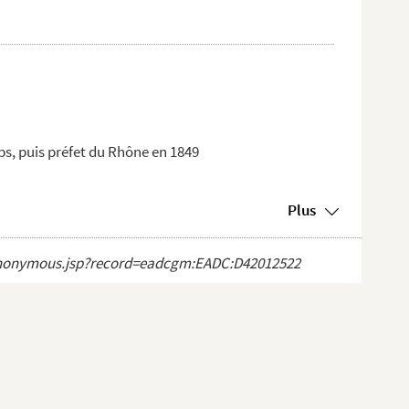
bs, puis préfet du Rhône en 1849
Plus
ct_anonymous.jsp?record=eadcgm:EADC:D42012522