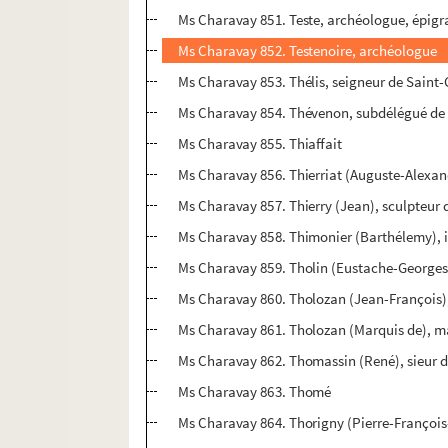
Ms Charavay 851. Teste, archéologue, épigr
Ms Charavay 852. Testenoire, archéologue
Ms Charavay 853. Thélis, seigneur de Saint-
Ms Charavay 854. Thévenon, subdélégué de l
Ms Charavay 855. Thiaffait
Ms Charavay 856. Thierriat (Auguste-Alexandr
Ms Charavay 857. Thierry (Jean), sculpteur 
Ms Charavay 858. Thimonier (Barthélemy), 
Ms Charavay 859. Tholin (Eustache-Georges)
Ms Charavay 860. Tholozan (Jean-François),
Ms Charavay 861. Tholozan (Marquis de), 
Ms Charavay 862. Thomassin (René), sieur 
Ms Charavay 863. Thomé
Ms Charavay 864. Thorigny (Pierre-François-É