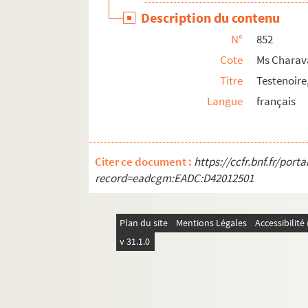
Ms Charavay 880. Trudaine de Montigny (Cha
Description du contenu
Ms Charavay 881. Turquois, agent voyer de 
N°
852
Ms Charavay 882. Urfé (Claude d')
Cote
Ms Charav
Ms Charavay 883. Vaïsse, préfet du Rhône (
Titre
Testenoire
Langue
français
Ms Charavay 884. Valentin-Smith, conseiller
Ms Charavay 885. Valin, curé de Lissieu, écr
Ms Charavay 886. Vallier (Germain), secréta
Citer ce document :
https://ccfr.bnf.fr/por
Ms Charavay 887. Valous (Le chevalier de)
record=eadcgm:EADC:D42012501
Ms Charavay 888. Varainbon, magistrat, dé
Ms Charavay 889. Varenne de Fenille, receve
Plan du site
Mentions Légales
Accessibilit
Ms Charavay 890. Vatout (Jean), de l'Académ
v 31.1.0
Ms Charavay 891. Vaudrey, maire provisoire 
Ms Charavay 892. Vergier (L'abbé Jacques),
Ms Charavay 893. Verna (Jean-Marie-Victor 