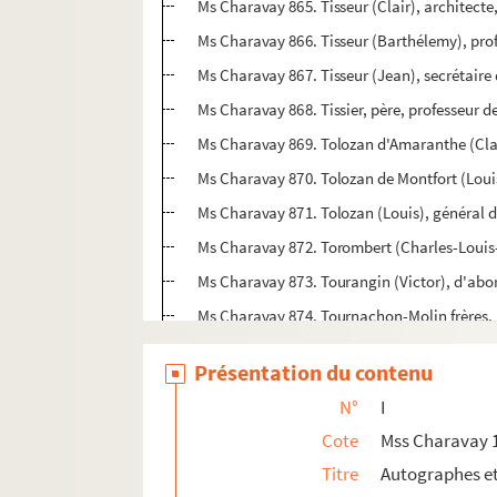
Ms Charavay 865. Tisseur (Clair), architect
Ms Charavay 866. Tisseur (Barthélemy), prof
Ms Charavay 867. Tisseur (Jean), secrétair
Ms Charavay 868. Tissier, père, professeur d
Ms Charavay 869. Tolozan d'Amaranthe (Clau
Ms Charavay 870. Tolozan de Montfort (Louis
Ms Charavay 871. Tolozan (Louis), général d
Ms Charavay 872. Torombert (Charles-Louis
Ms Charavay 873. Tourangin (Victor), d'abor
Ms Charavay 874. Tournachon-Molin frères,
Ms Charavay 875. Tournon (Le comte Philipp
Présentation du contenu
Ms Charavay 876. Tramoy, maire de Neuvill
N°
I
Ms Charavay 877. Trésoriers généraux de Fr
Cote
Mss Charavay 
Ms Charavay 878. Trimolet (Anthelme), pein
Titre
Autographes e
Ms Charavay 879. Trolliet, doyen des médeci