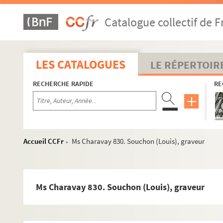
Ms Charavay 802. Saint-Didier (Hubert de)
Catalogue collectif de F
Ms Charavay 803. Saint-Georges (Claude de), archevêque
Ms Charavay 804. Saint-Jean (Simon), peintre de fleurs
Ms Charavay 805. Saint-Maurice (Auguste-Nicolas-Foy de)
LES CATALOGUES
LE RÉPERTOIR
Ms Charavay 806. Saint-Olive (Lambert-Paul), poète sati
RECHERCHE RAPIDE
RE
Ms Charavay 807. Saint-Trivier (De)
Ms Charavay 808. Sainte-Marie (Étienne), médecin auteu
Ms Charavay 809. Sarrabat (Micolas), jésuite, physicien
Ms Charavay 810. Sarron (Le marquis de)
Accueil CCFr
Ms Charavay 830. Souchon (Louis), graveur
>
Ms Charavay 811. Sartiges (Charles de), chanoine-comte d
Ms Charavay 812. Sathonnay (Nicolas-Jean-Claude-Marie 
Ms Charavay 813. Sauzet (Paul), avocat, député du Rhône 
Ms Charavay 830. Souchon (Louis), graveur
Ms Charavay 814. Say (Jean-Baptiste), économiste
Ms Charavay 815. Say (Horace), fils de Jean-Baptiste, é