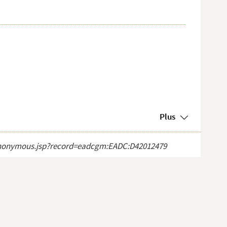
Plus
ct_anonymous.jsp?record=eadcgm:EADC:D42012479