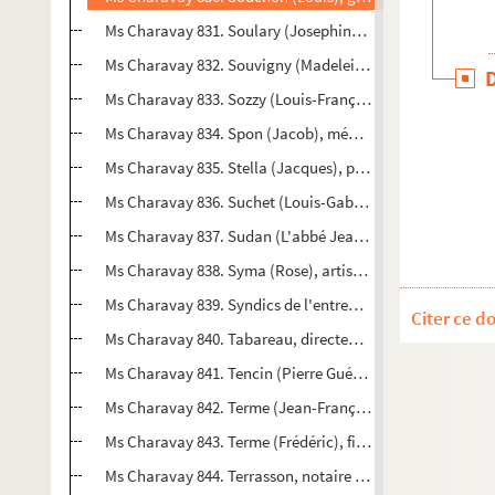
Ms Charavay 831. Soulary (Josephin), poète, inspecteur d
Ms Charavay 832. Souvigny (Madeleine-Élisabeth de), relig
Ms Charavay 833. Sozzy (Louis-François de), avocat, me
Ms Charavay 834. Spon (Jacob), médecin, épigraphiste
Ms Charavay 835. Stella (Jacques), peintre (1596-1657). 
Ms Charavay 836. Suchet (Louis-Gabriel), général de brigad
Ms Charavay 837. Sudan (L'abbé Jean-Nicolas), chanoine de 
Ms Charavay 838. Syma (Rose), artiste dramatique
Ms Charavay 839. Syndics de l'entreprise Perrache (presqu
Citer ce d
Ms Charavay 840. Tabareau, directeur des postes à Lyon
Ms Charavay 841. Tencin (Pierre Guérin de), cardinal, ar
Ms Charavay 842. Terme (Jean-François), médecin, maire
Ms Charavay 843. Terme (Frédéric), fils de Jean-François
Ms Charavay 844. Terrasson, notaire à Lyon