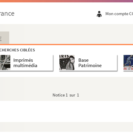
rance
Mon compte C
 de Lyon (1693-1714)
, brigadier des armées du Roi, graveur
E
rique, archéologue
CHERCHES CIBLÉES
Imprimés
Base
r
multimédia
Patrimoine
 et mathématicien
e l'église de Lyon. — Quittance signée
Notice
1 sur 1
Fay de), maire de Lyon (1805-1812)
(1834-1848), président de la Chambre, ministre de la justice
conomiste