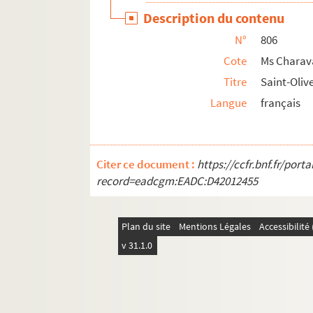
Ms Charavay 834. Spon (Jacob), médecin, é
Description du contenu
Ms Charavay 835. Stella (Jacques), peintre 
N°
806
Ms Charavay 836. Suchet (Louis-Gabriel), gén
Cote
Ms Charav
Ms Charavay 837. Sudan (L'abbé Jean-Nicolas)
Titre
Saint-Oliv
Langue
français
Ms Charavay 838. Syma (Rose), artiste dra
Ms Charavay 839. Syndics de l'entreprise Pe
Ms Charavay 840. Tabareau, directeur des p
Citer ce document :
https://ccfr.bnf.fr/por
Ms Charavay 841. Tencin (Pierre Guérin de),
record=eadcgm:EADC:D42012455
Ms Charavay 842. Terme (Jean-François), m
Ms Charavay 843. Terme (Frédéric), fils de 
Plan du site
Mentions Légales
Accessibilit
Ms Charavay 844. Terrasson, notaire à Lyon
v 31.1.0
Ms Charavay 845. Terrasson, juge des terre
Ms Charavay 846. Terrasson (Jean), membre d
Ms Charavay 847. Terrasson (Antoine), chanc