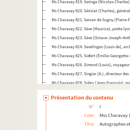
Ms Charavay 819. Seringe (Nicolas-Charles),
Ms Charavay 820. Sériziat (Charles), généra
Ms Charavay 821. Servan de Sugny (Pierre-F
Ms Charavay 822. Sève (Maurice), poète lyo
Ms Charavay 823. Sève (Octave-Joseph-Ant
Ms Charavay 824. Sevelinges (Louis de), ar
Ms Charavay 825. Siefert (Émilie-Georgette-
Ms Charavay 826. Simond (Louis), voyageur
Ms Charavay 827. Singier (A.), directeur des
Ms Charavay 828. Sobry (Jean-François), pu
Ms Charavay 829. Sonnerat (Pierre), voyageu
Présentation du contenu
Ms Charavay 830. Souchon (Louis), graveur
N°
I
Ms Charavay 831. Soulary (Josephin), poète
Cote
Mss Charavay 
Ms Charavay 832. Souvigny (Madeleine-Élisab
Titre
Autographes e
Ms Charavay 833. Sozzy (Louis-François de)