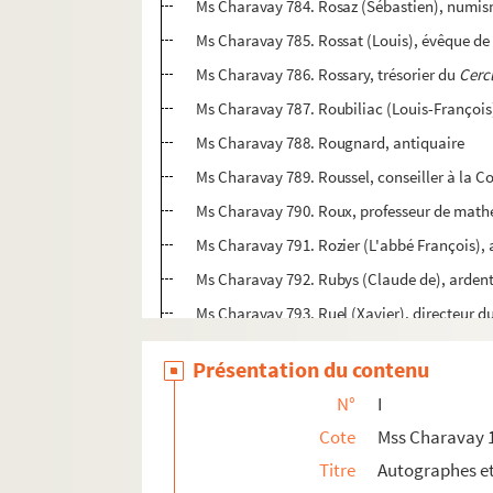
Ms Charavay 784. Rosaz (Sébastien), numi
Ms Charavay 785. Rossat (Louis), évêque de
Ms Charavay 786. Rossary, trésorier du
Cerc
Ms Charavay 787. Roubiliac (Louis-François
Ms Charavay 788. Rougnard, antiquaire
Ms Charavay 789. Roussel, conseiller à la C
Ms Charavay 790. Roux, professeur de math
Ms Charavay 791. Rozier (L'abbé François),
Ms Charavay 792. Rubys (Claude de), ardent 
Ms Charavay 793. Ruel (Xavier), directeur d
Ms Charavay 794. Ruolz (De), seigneur de F
Présentation du contenu
Ms Charavay 795. Ruolz (Le comte de), inspe
N°
I
Ms Charavay 796. Sain, commissaire du dire
Cote
Mss Charavay 
Ms Charavay 797. Sain-d'Arod (Prosper), c
Titre
Autographes e
Ms Charavay 798. Sain de Mannevieux, mair