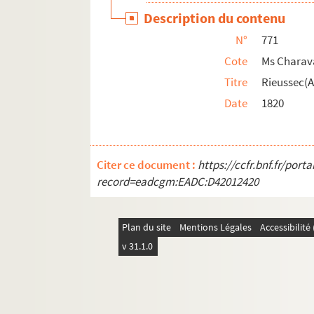
Ms Charavay 799. Sain de Vauxonne (Le baro
Description du contenu
Ms Charavay 800. Sainneville(De), lieutenan
N°
771
Ms Charavay 801. Saint-Albin (Hortensius Ro
Cote
Ms Charav
Ms Charavay 802. Saint-Didier (Hubert de)
Titre
Rieussec(A
Date
1820
Ms Charavay 803. Saint-Georges (Claude de
Ms Charavay 804. Saint-Jean (Simon), peintr
Ms Charavay 805. Saint-Maurice (Auguste-Ni
Citer ce document :
https://ccfr.bnf.fr/por
Ms Charavay 806. Saint-Olive (Lambert-Paul
record=eadcgm:EADC:D42012420
Ms Charavay 807. Saint-Trivier (De)
Ms Charavay 808. Sainte-Marie (Étienne), 
Plan du site
Mentions Légales
Accessibilit
Ms Charavay 809. Sarrabat (Micolas), jésui
v 31.1.0
Ms Charavay 810. Sarron (Le marquis de)
Ms Charavay 811. Sartiges (Charles de), cha
Ms Charavay 812. Sathonnay (Nicolas-Jean-