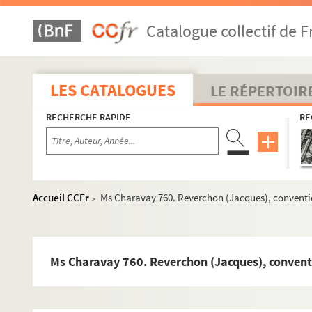
Ms Charavay 732. Prost de Grangeblanche, avocat, procure
Catalogue collectif de F
Ms Charavay 733. Prost de Royer (Antoine-François), avoc
Ms Charavay 734. Provence, directeur des théâtres de Lyo
Ms Charavay 735. Prudhomme (Louis), journaliste, histor
LES CATALOGUES
LE RÉPERTOIR
r
Ms Charavay 736. Prunelle (D
Clément-François-Victor-Gab
RECHERCHE RAPIDE
RE
Ms Charavay 737. Puget (Louis de), naturaliste, poète, u
Ms Charavay 738. Pure (L'abbé Michel de), une des victim
Ms Charavay 739. Pusignan (Le chevalier de)
Ms Charavay 740. Puthod, avocat général à la Cour de L
Accueil CCFr
Ms Charavay 760. Reverchon (Jacques), conventi
>
Ms Charavay 741. Puvis de Chavannes (Pierre), peintre d'
Ms Charavay 742. Rambaud (Pierre-Thomas, baron), procu
Ms Charavay 743. Randon (Gilbert), dessinateur et carica
Ms Charavay 760. Reverchon (Jacques), convent
Ms Charavay 744. Rapou, chirurgien en chef de l'Antiquai
Ms Charavay 745. Rast (Jacques-Joseph), ancien chanoine