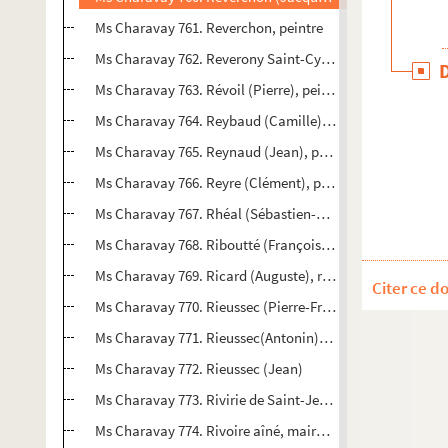
Ms Charavay 761. Reverchon, peintre
Ms Charavay 762. Reverony Saint-Cyr (Jacques-Antoine, ba
Ms Charavay 763. Révoil (Pierre), peintre d'histoire
Ms Charavay 764. Reybaud (Camille), poète
Ms Charavay 765. Reynaud (Jean), philosophe, député de 
Ms Charavay 766. Reyre (Clément), procureur du Roi à Ly
Ms Charavay 767. Rhéal (Sébastien-Gayet de Cesena, dit S
Ms Charavay 768. Riboutté (François-Louis), auteur dra
Ms Charavay 769. Ricard (Auguste), romancier populaire e
Citer ce d
Ms Charavay 770. Rieussec (Pierre-François), conseiller 
Ms Charavay 771. Rieussec(Antonin), maire de Tassin (R
Ms Charavay 772. Rieussec (Jean)
Ms Charavay 773. Rivirie de Saint-Jean, chanoine syndic 
Ms Charavay 774. Rivoire aîné, maire de Saint-Cyr-au-M