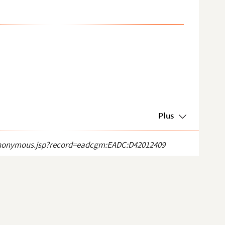
Plus
ct_anonymous.jsp?record=eadcgm:EADC:D42012409