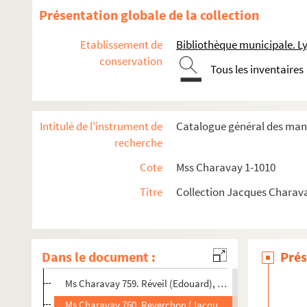
Ms Charavay 746. Rast de Maupas(Jean-Louis), négocian
Présentation globale de la collection
Ms Charavay 747. Ravier de Magny, président du tribunal 
Etablissement de
Bibliothèque municipale. L
Ms Charavay 748. Ravinet, évêque de Troyes
conservation
Tous les inventaires
Ms Charavay 749. Récamier (Francisque)
Ms Charavay 750. Récamier (Julie Bernard, femme)
Ms Charavay 751. Recorbet, vicaire général du diocèse de 
Intitulé de l'instrument de
Catalogue général des manu
Ms Charavay 752. Roche (Régis), religieux du tiers ordre de
recherche
Ms Charavay 753. Regnauld (François de), seigneur du B
Cote
Mss Charavay 1-1010
Ms Charavay 754. Reignier (Jean-Marie), peintre de fleurs
Titre
Collection Jacques Charav
Ms Charavay 755. Renard (A.), chanteur de l'Opéra
Ms Charavay 756. Renaud et Courbon, vicaires généraux 
Ms Charavay 757. Requin, entrepositaire des tabacs dan
Dans le document :
Prés
Ms Charavay 758. Requin (Achille-Pierre), médecin
Ms Charavay 759. Réveil (Edouard), maire de Lyon (1848-1
Ms Charavay 760. Reverchon (Jacques), conventionnel