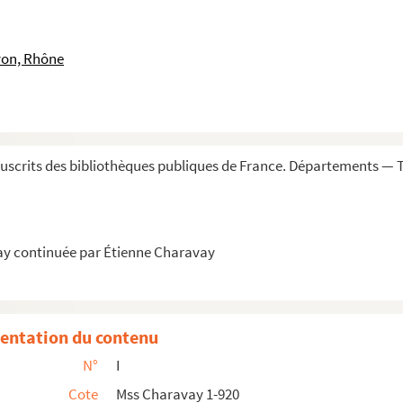
t et agronome
civil de Lyon
yon, Rhône
Lyon. — Signature autogr. au bas d'un certificat daté de 182...
scrits des bibliothèques publiques de France. Départements — T
 S. François et procureur au couvent de la Guillotière (Ly...
uisson, mathématicien et physicien
, professeur à l'École des beaux-arts de Lyon
ay continuée par Étienne Charavay
du diocèse de Lyon
s le département du Rhône
entation du contenu
N°
I
852), député, puis sénateur
Cote
Mss Charavay 1-920