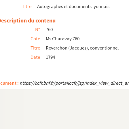
Titre
Autographes et documents lyonnais
ron), professeur à l'École polytechnique, romancier et auteur...
Description du contenu
N°
760
Cote
Ms Charavay 760
la Moselle, 1858, auteur de
Terre et Ciel
(1854)
Titre
Reverchon (Jacques), conventionnel
on
Date
1794
ébastien), littérateur, traducteur de Dante
matique
t grivois
ocument :
https://ccfr.bnf.fr/portailccfr/jsp/index_view_dire
à la Cour de Lyon, député du Rhône en 1805-1814
hône)
du chapitre d'Ainay (Lyon)
ont-d'Or (Rhône)