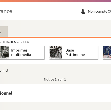
ur général de la ville de Lyon
rance
Mon compte C
at, échevin, lieutenant général de police (1729-1784)
n, en 1838
ien, rédacteur du
Journal de Lyon ou Moniteur du département d...
E
riel), maire de Lyon (1830-1835), député de l'Isère
CHERCHES CIBLÉES
n des fondateurs de l'Académie de Lyon
Imprimés
Base
es de Boileau
multimédia
Patrimoine
yon
onnel
histoire
Notice
1 sur 1
reur général, maire de Lyon (1818-1826)
turiste
ionnel
lle de Lyon
 de l'église Saint-Paul de Lyon