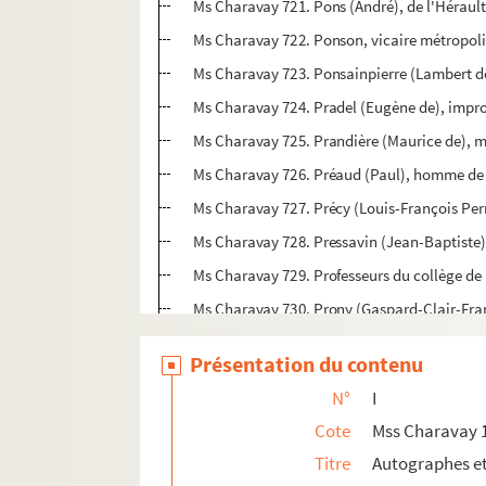
Ms Charavay 721. Pons (André), de l'Hérault
Ms Charavay 722. Ponson, vicaire métropoli
Ms Charavay 723. Ponsainpierre (Lambert de
Ms Charavay 724. Pradel (Eugène de), impr
Ms Charavay 725. Prandière (Maurice de), m
Ms Charavay 726. Préaud (Paul), homme de 
Ms Charavay 727. Précy (Louis-François Perr
Ms Charavay 728. Pressavin (Jean-Baptiste),
Ms Charavay 729. Professeurs du collège de 
Ms Charavay 730. Prony (Gaspard-Clair-Franço
Ms Charavay 731. Prost (Claude), sculpteur
Présentation du contenu
Ms Charavay 732. Prost de Grangeblanche, av
N°
I
Ms Charavay 733. Prost de Royer (Antoine-Fr
Cote
Mss Charavay 
Ms Charavay 734. Provence, directeur des th
Titre
Autographes e
Ms Charavay 735. Prudhomme (Louis), journa