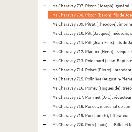
Ms Charavay 707. Piston (Joseph), général,
Ms Charavay 708. Piston (baron), fils de Jo
Ms Charavay 709. Pitrat (Théodore), imprime
Ms Charavay 710. Pitt (Jacques), médecin, s
Ms Charavay 711. Pitt (Jean-Félix), fils de 
Ms Charavay 712. Plantier (Henri), évêque 
Ms Charavay 713. Poidebard (Jean-Baptiste
Ms Charavay 714. Poivre (Pierre), intendant
Ms Charavay 715. Polinière (Augustin-Pierr
Ms Charavay 716. Pomey (Hugues de), trésor
Ms Charavay 717. Pommet (J.-C), rédacteur
Ms Charavay 718. Poncet, maréchal de ca
Ms Charavay 719. Ponchon (F.), littérateur
Ms Charavay 720. Pons (Louis). — Billet et le