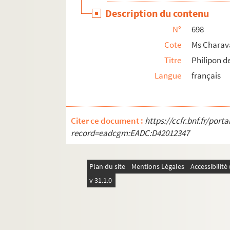
Ms Charavay 726. Préaud (Paul), homme de 
Description du contenu
Ms Charavay 727. Précy (Louis-François Perr
N°
698
Ms Charavay 728. Pressavin (Jean-Baptiste),
Cote
Ms Charav
Ms Charavay 729. Professeurs du collège de 
Titre
Philipon d
Langue
français
Ms Charavay 730. Prony (Gaspard-Clair-Franço
Ms Charavay 731. Prost (Claude), sculpteur
Ms Charavay 732. Prost de Grangeblanche, av
Citer ce document :
https://ccfr.bnf.fr/por
Ms Charavay 733. Prost de Royer (Antoine-Fr
record=eadcgm:EADC:D42012347
Ms Charavay 734. Provence, directeur des th
Ms Charavay 735. Prudhomme (Louis), journa
Plan du site
Mentions Légales
Accessibilit
r
Ms Charavay 736. Prunelle (D
Clément-Franç
v 31.1.0
Ms Charavay 737. Puget (Louis de), naturali
Ms Charavay 738. Pure (L'abbé Michel de), u
Ms Charavay 739. Pusignan (Le chevalier de