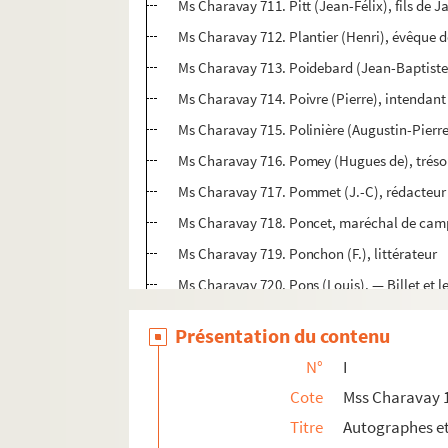
Ms Charavay 711. Pitt (Jean-Félix), fils de 
Ms Charavay 712. Plantier (Henri), évêque 
Ms Charavay 713. Poidebard (Jean-Baptiste
Ms Charavay 714. Poivre (Pierre), intendant
Ms Charavay 715. Polinière (Augustin-Pierr
Ms Charavay 716. Pomey (Hugues de), trésor
Ms Charavay 717. Pommet (J.-C), rédacteur
Ms Charavay 718. Poncet, maréchal de ca
Ms Charavay 719. Ponchon (F.), littérateur
Ms Charavay 720. Pons (Louis). — Billet et le
Ms Charavay 721. Pons (André), de l'Hérault
Présentation du contenu
Ms Charavay 722. Ponson, vicaire métropoli
N°
I
Ms Charavay 723. Ponsainpierre (Lambert de
Cote
Mss Charavay 
Ms Charavay 724. Pradel (Eugène de), impr
Titre
Autographes e
Ms Charavay 725. Prandière (Maurice de), m