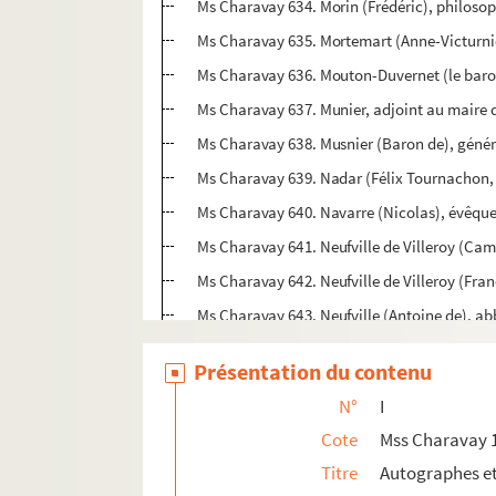
Ms Charavay 634. Morin (Frédéric), philosop
Ms Charavay 635. Mortemart (Anne-Victurn
Ms Charavay 636. Mouton-Duvernet (le baron
Ms Charavay 637. Munier, adjoint au maire 
Ms Charavay 638. Musnier (Baron de), génér
Ms Charavay 639. Nadar (Félix Tournachon,
Ms Charavay 640. Navarre (Nicolas), évêque
Ms Charavay 641. Neufville de Villeroy (Cam
Ms Charavay 642. Neufville de Villeroy (Fra
Ms Charavay 643. Neufville (Antoine de), abb
Ms Charavay 644. Neyrat (Jean), inspecteur d
Présentation du contenu
Ms Charavay 645. Nivière-Chol (Antoine), m
N°
I
Ms Charavay 646. Noailles (Alexis, comte d
Cote
Mss Charavay 
Ms Charavay 647. Nompère de Champagny, du
Titre
Autographes e
Ms Charavay 648. Nompère de Champagny (L'