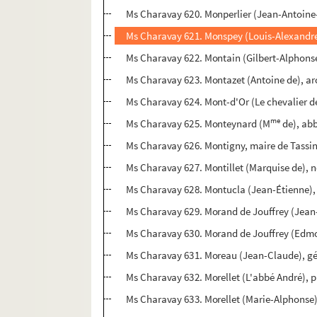
Ms Charavay 620. Monperlier (Jean-Antoine-
Ms Charavay 621. Monspey (Louis-Alexandre
Ms Charavay 622. Montain (Gilbert-Alphonse)
Ms Charavay 623. Montazet (Antoine de), a
Ms Charavay 624. Mont-d'Or (Le chevalier d
me
Ms Charavay 625. Monteynard (M
de), abb
Ms Charavay 626. Montigny, maire de Tassi
Ms Charavay 627. Montillet (Marquise de), n
Ms Charavay 628. Montucla (Jean-Étienne)
Ms Charavay 629. Morand de Jouffrey (Jean-A
Ms Charavay 630. Morand de Jouffrey (Edmond
Ms Charavay 631. Moreau (Jean-Claude), gé
Ms Charavay 632. Morellet (L'abbé André), p
Ms Charavay 633. Morellet (Marie-Alphonse)