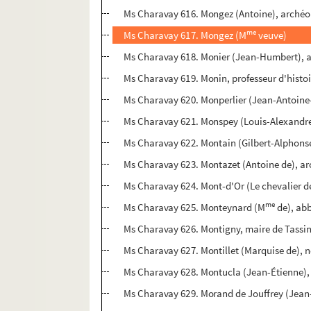
Ms Charavay 616. Mongez (Antoine), archéol
me
Ms Charavay 617. Mongez (M
veuve)
Ms Charavay 618. Monier (Jean-Humbert), a
Ms Charavay 619. Monin, professeur d'histoi
Ms Charavay 620. Monperlier (Jean-Antoine-
Ms Charavay 621. Monspey (Louis-Alexandre
Ms Charavay 622. Montain (Gilbert-Alphonse)
Ms Charavay 623. Montazet (Antoine de), a
Ms Charavay 624. Mont-d'Or (Le chevalier d
me
Ms Charavay 625. Monteynard (M
de), abb
Ms Charavay 626. Montigny, maire de Tassi
Ms Charavay 627. Montillet (Marquise de), n
Ms Charavay 628. Montucla (Jean-Étienne)
Ms Charavay 629. Morand de Jouffrey (Jean-A