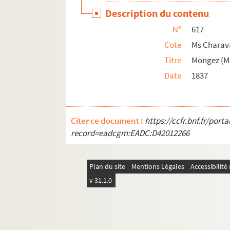
Ms Charavay 645. Nivière-Chol (Antoine), m
Description du contenu
Ms Charavay 646. Noailles (Alexis, comte d
N°
617
Ms Charavay 647. Nompère de Champagny, du
Cote
Ms Charav
Ms Charavay 648. Nompère de Champagny (L'
Titre
Mongez (M
Date
1837
Ms Charavay 649. Noyel de Belleroche, mai
Ms Charavay 650. Olivier (Séraphin), jurisco
Ms Charavay 651. Ordonneau (Le baron d')
Citer ce document :
https://ccfr.bnf.fr/por
Ms Charavay 652. Ormesson (Le bailli d'), de
record=eadcgm:EADC:D42012266
Ms Charavay 653. Ormesson (La comtesse d'
Ms Charavay 654. Orsel (Victor), peintre
Plan du site
Mentions Légales
Accessibilit
Ms Charavay 655. Ozanam (Jean-Antoine-Fr
v 31.1.0
Ms Charavay 656. Palerne de Savy (Fleury-Z
Ms Charavay 657. Palerne de Savy (Antoine-M
Ms Charavay 658. Pallu (Bertrand-René), in