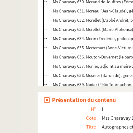
Ms Charavay 630. Morand de Jouffrey (Edmond
Ms Charavay 631. Moreau (Jean-Claude), gé
Ms Charavay 632. Morellet (L'abbé André), p
Ms Charavay 633. Morellet (Marie-Alphonse)
Ms Charavay 634. Morin (Frédéric), philosop
Ms Charavay 635. Mortemart (Anne-Victurn
Ms Charavay 636. Mouton-Duvernet (le baron
Ms Charavay 637. Munier, adjoint au maire 
Ms Charavay 638. Musnier (Baron de), génér
Ms Charavay 639. Nadar (Félix Tournachon,
Ms Charavay 640. Navarre (Nicolas), évêque
Présentation du contenu
Ms Charavay 641. Neufville de Villeroy (Cam
N°
I
Ms Charavay 642. Neufville de Villeroy (Fra
Cote
Mss Charavay 
Ms Charavay 643. Neufville (Antoine de), abb
Titre
Autographes e
Ms Charavay 644. Neyrat (Jean), inspecteur d