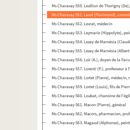
Ms Charavay 550. Leullion de Thorigny (De)
Ms Charavay 551. Levol (Florimond), commiss
Ms Charavay 552. Levrat, médecin
Ms Charavay 553. Leymarie (Hippolyte), pei
Ms Charavay 554. Lezay de Marnésia (Claud
Ms Charavay 555. Lezay de Marnésia (Albert
Ms Charavay 556. Loir (A.), doyen de la Facu
Ms Charavay 557. Lorenti (P.), professeur à l
Ms Charavay 558. Lortet (Pierre), médecin, 
Ms Charavay 559. Lortet (Louis), fils de Pie
Ms Charavay 560. Loubat, chanoine de l'égli
Ms Charavay 561. Macon (Pierre), général
Ms Charavay 562. Macors, pharmacien, prof
Ms Charavay 563. Magaud (Alphonse), peint