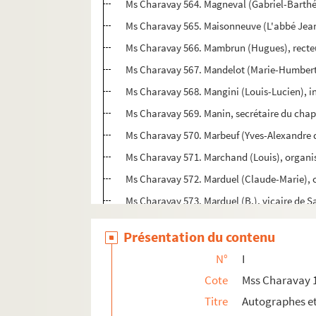
Ms Charavay 564. Magneval (Gabriel-Barthé
Ms Charavay 565. Maisonneuve (L'abbé Jean
Ms Charavay 566. Mambrun (Hugues), recteur 
Ms Charavay 567. Mandelot (Marie-Humberte
Ms Charavay 568. Mangini (Louis-Lucien), i
Ms Charavay 569. Manin, secrétaire du chapi
Ms Charavay 570. Marbeuf (Yves-Alexandre d
Ms Charavay 571. Marchand (Louis), organi
Ms Charavay 572. Marduel (Claude-Marie), c
Ms Charavay 573. Marduel (B.), vicaire de S
Ms Charavay 574. Margaron (Pierre), généra
Présentation du contenu
Ms Charavay 575. Martin (Claude), major-gé
N°
I
Ms Charavay 576. Martin, aîné
Cote
Mss Charavay 
Ms Charavay 577. Martin (Christophe), neve
Titre
Autographes e
Ms Charavay 578. Martin (Louis-Aimé), litté