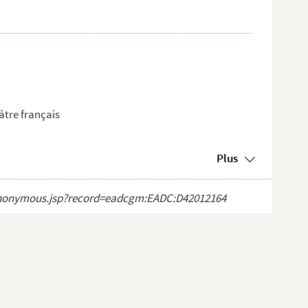
âtre français
Plus
ct_anonymous.jsp?record=eadcgm:EADC:D42012164