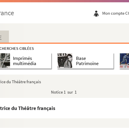
e la marine, auteur du
Dictionnaire critique de biographie et...
rance
Mon compte C
e), médecin
E
nie, maire de Lyon pendant les Cent-Jours, député du Rhône (1...
CHERCHES CIBLÉES
 (1839-1847)
Imprimés
Base
Aix
multimédia
Patrimoine
ion originale signée. Lyon, 9 juillet 1757
 Rhône en 1815
ice du Théâtre français
Rhône au Conseil des Cinq-Cents et plus tard de l'Ain
Notice
1 sur 1
nieur, constructeur du pont Nemours, à Lyon
 l'Académie des sciences
rice du Théâtre français
, à Lyon, auteur
 du Conseil d'État