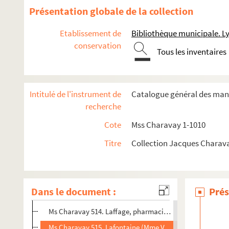
Ms Charavay 501. Jussieu (Mamert de), trésorier de Franc
Présentation globale de la collection
Ms Charavay 502. Jussieu (Antoine de), docteur en médec
Etablissement de
Bibliothèque municipale. L
Ms Charavay 503. Jussieu (Bernard de), frère d'Antoine, 
conservation
Tous les inventaires
Ms Charavay 504. Jussieu (Joseph de), frère d'Antoine, mé
Ms Charavay 505. Jussieu (Antoine-Laurent de), neveu de
Ms Charavay 506. Jussieu (Laurent-Pierre de), neveu d'Anto
Intitulé de l'instrument de
Catalogue général des manu
Ms Charavay 507. Jussieu (Adrien-Marie-Laurent de), fils 
recherche
Ms Charavay 508. Jussieu (Alexis de), frère de Laurent-Pier
Cote
Mss Charavay 1-1010
Ms Charavay 509. Kauffmann, rédacteur en chef du journ
Titre
Collection Jacques Charav
Ms Charavay 510. Lablée, de l'Académie de Lyon, littérate
Ms Charavay 511. Lacenaire (Pierre-François Gaillard, dit
Ms Charavay 512. Lacroix d'Azolette (Nicolas-Augustin d
Dans le document :
Prés
Ms Charavay 513. Laferrière (Le comte Hector-Arthaud de
Ms Charavay 514. Laffage, pharmacien à la Croix-Rousse
Ms Charavay 515. Lafontaine (Mme Victoria), actrice du T