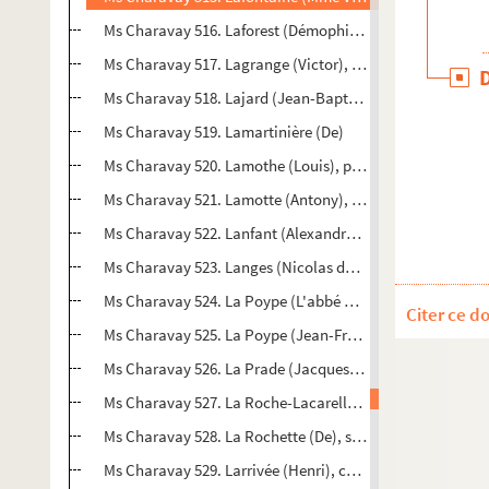
Ms Charavay 516. Laforest (Démophile), notaire, maire d
Ms Charavay 517. Lagrange (Victor), député du Rhône en 
Ms Charavay 518. Lajard (Jean-Baptiste-Félix), archéolog
Ms Charavay 519. Lamartinière (De)
Ms Charavay 520. Lamothe (Louis), peintre d'histoire, co
Ms Charavay 521. Lamotte (Antony), chef d'orchestre, c
Ms Charavay 522. Lanfant (Alexandre-Charles-Anne), jésu
Ms Charavay 523. Langes (Nicolas de), président au parl
Ms Charavay 524. La Poype (L'abbé de), chanoine-comte d
Citer ce d
Ms Charavay 525. La Poype (Jean-François, comte de), g
Ms Charavay 526. La Prade (Jacques Richard de), médecin
Ms Charavay 527. La Roche-Lacarelle (Ferdinand de), bib
Ms Charavay 528. La Rochette (De), subdélégué de l'inten
Ms Charavay 529. Larrivée (Henri), chanteur de l'Opéra