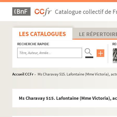
Ms Charavay 487. Jal (Auguste), polygraphe, archiviste d
Catalogue collectif de F
Ms Charavay 488. Janez, auteur
Ms Charavay 489. Janin de Combe-Blanche (la Guillotièr
Ms Charavay 490. Janmot (Louis-François), peintre
LES CATALOGUES
LE RÉPERTOIR
Ms Charavay 491. Jars (Antoine-Gabriel), capitaine du gé
RECHERCHE RAPIDE
RE
Ms Charavay 492. Jayr (Hippolyte-Paul), préfet du Rhône
Ms Charavay 493. Jerphanion (Eugène de), archevêque d'
Ms Charavay 494. Jolyclerc (Jacques), avocat. — Consultat
Ms Charavay 495. Jomard (Jacques), général, député du
Accueil CCFr
Ms Charavay 515. Lafontaine (Mme Victoria), actr
>
Ms Charavay 496. Jordan (Camille), publiciste, député du 
Ms Charavay 497. Jordan (Auguste), fils de Camille, ingé
Ms Charavay 498. Jordan (Camille), géomètre, membre de
Ms Charavay 515. Lafontaine (Mme Victoria), act
Ms Charavay 499. Journel (Jean), ancien procureur du Roi
Ms Charavay 500. Jouvencel (De), ancien député, membre