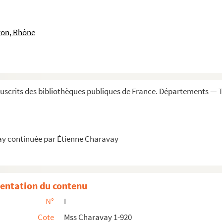
e, à Lyon
ine, botaniste, membre de l'Académie des sciences
yon, Rhône
botaniste, membre de l'Académie des sciences
decin, naturaliste et voyageur, membre de l'Académie des sci...
 Joseph, botaniste, membre de l'Académie des sciences
ine-Laurent, écrivain moraliste, secrétaire général de la p...
scrits des bibliothèques publiques de France. Départements — T
d'Antoine-Laurent, botaniste, membre de l'Institut
re, avocat, préfet de l'Ain, directeur de la police
al
Le Censeur
, de Lyon, auteur de
la Célestinade
ay continuée par Étienne Charavay
ur
), fameux criminel
e), archevêque d'Auch, puis chanoine de Saint-Denis
entation du contenu
)
N°
I
Cote
Mss Charavay 1-920
héâtre français