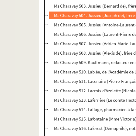
Ms Charavay 503. Jussieu (Bernard de), frèr
Ms Charavay 504. Jussieu (Joseph de), frère
Ms Charavay 505. Jussieu (Antoine-Laurent 
Ms Charavay 506. Jussieu (Laurent-Pierre de)
Ms Charavay 507. Jussieu (Adrien-Marie-Laur
Ms Charavay 508. Jussieu (Alexis de), frère d
Ms Charavay 509. Kauffmann, rédacteur en 
Ms Charavay 510. Lablée, de l'Académie de L
Ms Charavay 511. Lacenaire (Pierre-François
Ms Charavay 512. Lacroix d'Azolette (Nicol
Ms Charavay 513. Laferrière (Le comte Hect
Ms Charavay 514. Laffage, pharmacien à la
Ms Charavay 515. Lafontaine (Mme Victoria),
Ms Charavay 516. Laforest (Démophile), not