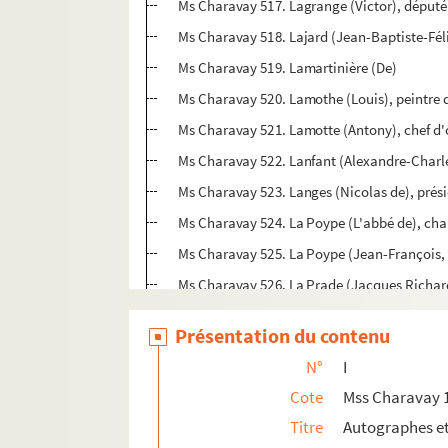
Ms Charavay 517. Lagrange (Victor), député
Ms Charavay 518. Lajard (Jean-Baptiste-Féli
Ms Charavay 519. Lamartinière (De)
Ms Charavay 520. Lamothe (Louis), peintre d
Ms Charavay 521. Lamotte (Antony), chef d'
Ms Charavay 522. Lanfant (Alexandre-Charle
Ms Charavay 523. Langes (Nicolas de), prés
Ms Charavay 524. La Poype (L'abbé de), cha
Ms Charavay 525. La Poype (Jean-François, 
Ms Charavay 526. La Prade (Jacques Richard
Ms Charavay 527. La Roche-Lacarelle (Ferdi
Présentation du contenu
Ms Charavay 528. La Rochette (De), subdélég
N°
I
Ms Charavay 529. Larrivée (Henri), chanteur
Cote
Mss Charavay 
Ms Charavay 530. Lassalle (Jean), chanteur
Titre
Autographes e
Ms Charavay 531. Lasausse (Jean-Baptiste),