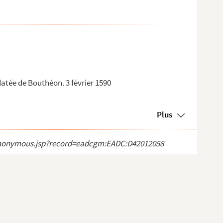
datée de Bouthéon. 3 février 1590
Plus
ct_anonymous.jsp?record=eadcgm:EADC:D42012058