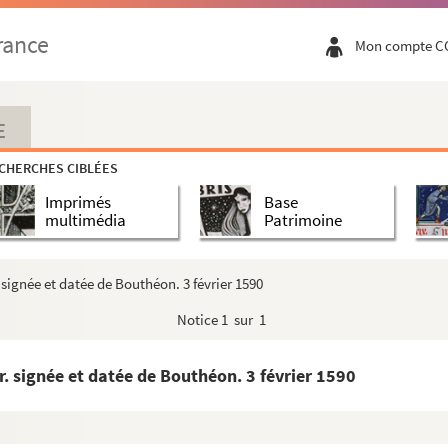
eur
rance
Mon compte C
st, député du Rhône en 1849-1851
Arbresle (Rhône)
E
CHERCHES CIBLÉES
Imprimés
Base
ral à Lyon, auteur
multimédia
Patrimoine
e de Savigny (Rhône)
signée et datée de Bouthéon. 3 février 1590
 de Lyon
Notice
1 sur 1
eur de minéralogie à la Faculté des sciences de Lyon
. signée et datée de Bouthéon. 3 février 1590
ery (Rhône), conventionnel