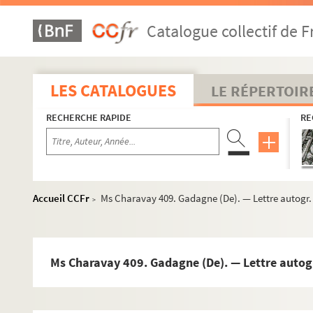
Ms Charavay 381. Folleville (Marie), artiste lyrique et aut
Catalogue collectif de F
Ms Charavay 382. Fond (Benoît), blanchisseur à Chapono
Ms Charavay 383. Forest, vicaire de Saint-Germain-sur-l'
Ms Charavay 384. Forest (Jean-Marie), général
LES CATALOGUES
LE RÉPERTOIR
Ms Charavay 385. Forest (Jules), littérateur
RECHERCHE RAPIDE
RE
Ms Charavay 386. Fornier (E.), littérateur
Ms Charavay 387. Fortis (François-Marie de), avocat géné
Ms Charavay 388. Foudras (De), grand-prieur de l'abbay
Ms Charavay 389. Foudras de Courcenay (Le marquis de)
Accueil CCFr
Ms Charavay 409. Gadagne (De). — Lettre autogr. 
>
Ms Charavay 390. Foulon (Joseph), cardinal, archevêque
Ms Charavay 391. Fournas, député de la Loire
Ms Charavay 392. Fournet (Joseph-Jean-Baptiste), profess
Ms Charavay 409. Gadagne (De). — Lettre autogr
Ms Charavay 393. Fournier (Antoine), juge de paix à Mill
Ms Charavay 394. Fournier, de Virginie, entrepreneur