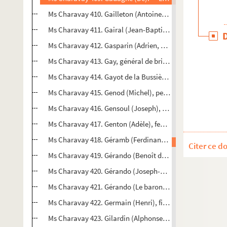
Ms Charavay 410. Gailleton (Antoine), professeur à la Fa
Ms Charavay 411. Gairal (Jean-Baptiste-Louis-Joseph-Hecto
Ms Charavay 412. Gasparin (Adrien, comte de), préfet du
Ms Charavay 413. Gay, général de brigade, chevalier de l
Ms Charavay 414. Gayot de la Bussière (Paul), capitaine, c
Ms Charavay 415. Genod (Michel), peintre, professeur à l
Ms Charavay 416. Gensoul (Joseph), chirurgien en chef de
Ms Charavay 417. Genton (Adèle), femme de lettres
Ms Charavay 418. Géramb (Ferdinand, baron de), général,
Citer ce d
Ms Charavay 419. Gérando (Benoît de), ancien architecte
Ms Charavay 420. Gérando (Joseph-Marie, baron de), phi
Ms Charavay 421. Gérando (Le baron de), procureur génér
Ms Charavay 422. Germain (Henri), financier, fondateur d
Ms Charavay 423. Gilardin (Alphonse), président de la Cour