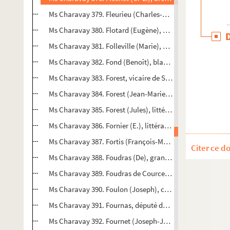
Ms Charavay 379. Fleurieu (Charles-Pierre Claret de), min
Ms Charavay 380. Flotard (Eugène), député du Rhône
Ms Charavay 381. Folleville (Marie), artiste lyrique et aut
Ms Charavay 382. Fond (Benoît), blanchisseur à Chapono
Ms Charavay 383. Forest, vicaire de Saint-Germain-sur-l'
Ms Charavay 384. Forest (Jean-Marie), général
Ms Charavay 385. Forest (Jules), littérateur
Ms Charavay 386. Fornier (E.), littérateur
Ms Charavay 387. Fortis (François-Marie de), avocat géné
Citer ce d
Ms Charavay 388. Foudras (De), grand-prieur de l'abbay
Ms Charavay 389. Foudras de Courcenay (Le marquis de)
Ms Charavay 390. Foulon (Joseph), cardinal, archevêque
Ms Charavay 391. Fournas, député de la Loire
Ms Charavay 392. Fournet (Joseph-Jean-Baptiste), profess