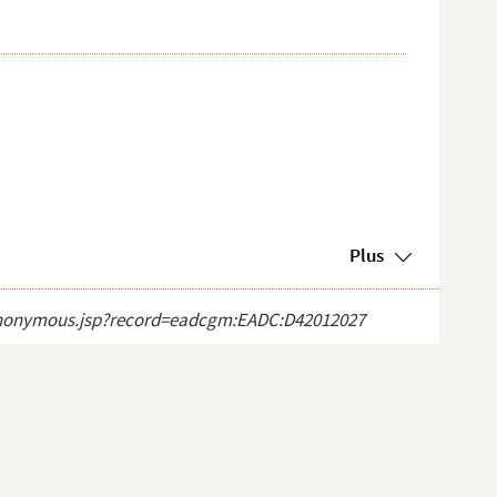
Plus
ct_anonymous.jsp?record=eadcgm:EADC:D42012027