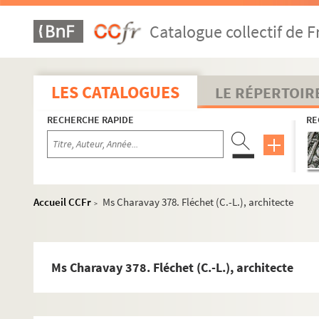
Ms Charavay 350. Du Troncy (Benoît), notaire, secrétaire d
Catalogue collectif de F
Ms Charavay 351. Eynard (Jean-Gabriel), banquier et aut
Ms Charavay 352. Faivre (L'abbé), aumônier de l'armée d
Ms Charavay 353. Falconet (Camille), médecin, un des fo
LES CATALOGUES
LE RÉPERTOIR
Ms Charavay 354. Falconet (Noël), médecin, père de Cami
RECHERCHE RAPIDE
RE
Ms Charavay 355. Falconnet (Ernest), littérateur et poète
Ms Charavay 356. Falconnet (Fleury), architecte
Ms Charavay 357. Fargues (Jean-Joseph Méallet, comte de
Ms Charavay 358. Faurax, chef de bataillon, tué au Daho
Accueil CCFr
Ms Charavay 378. Fléchet (C.-L.), architecte
>
Ms Charavay 359. Faure (Joseph), maire de Givors, déput
Ms Charavay 360. Fautrières (Le comte de), chevalier de 
Ms Charavay 361. Favre (Jules), avocat, de l'Académie fra
Ms Charavay 378. Fléchet (C.-L.), architecte
Ms Charavay 362. Fabre (François), bibliothécaire au Cons
Ms Charavay 363. Fay de Sathonnay (Nicolas-Jean-Claude