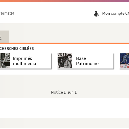
e la ville de Lyon, auteur du
Formulaire recréatif de Bredi...
rance
Mon compte C
eur
e Lyon, auteur
ndateurs de l'Académie de Lyon
E
lle
CHERCHES CIBLÉES
Imprimés
Base
multimédia
Patrimoine
), maire de Lyon (1814-1818)
mey, 1892
é du Rhône en 1849-1851
Notice
1 sur 1
Saint-Louis
nçaise, ministre des affaires étrangères en 1870
ervatoire national des arts et métiers
-Marie), maire de Lyon (1805-1812)