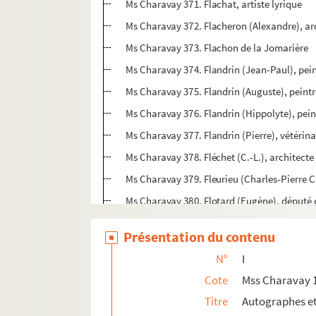
Ms Charavay 371. Flachat, artiste lyrique
Ms Charavay 372. Flacheron (Alexandre), ar
Ms Charavay 373. Flachon de la Jomarière
Ms Charavay 374. Flandrin (Jean-Paul), pei
Ms Charavay 375. Flandrin (Auguste), peint
Ms Charavay 376. Flandrin (Hippolyte), peint
Ms Charavay 377. Flandrin (Pierre), vétérinai
Ms Charavay 378. Fléchet (C.-L.), architecte
Ms Charavay 379. Fleurieu (Charles-Pierre Cl
Ms Charavay 380. Flotard (Eugène), député
Ms Charavay 381. Folleville (Marie), artiste 
Présentation du contenu
Ms Charavay 382. Fond (Benoît), blanchiss
N°
I
Ms Charavay 383. Forest, vicaire de Saint-G
Cote
Mss Charavay 
Ms Charavay 384. Forest (Jean-Marie), géné
Titre
Autographes e
Ms Charavay 385. Forest (Jules), littérateur