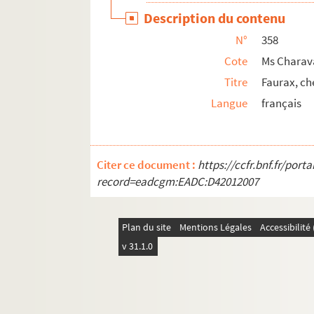
Ms Charavay 386. Fornier (E.), littérateur
Description du contenu
Ms Charavay 387. Fortis (François-Marie de)
N°
358
Ms Charavay 388. Foudras (De), grand-prieu
Cote
Ms Charav
Ms Charavay 389. Foudras de Courcenay (Le
Titre
Faurax, ch
Langue
français
Ms Charavay 390. Foulon (Joseph), cardinal
Ms Charavay 391. Fournas, député de la Loi
Ms Charavay 392. Fournet (Joseph-Jean-Bapti
Citer ce document :
https://ccfr.bnf.fr/por
Ms Charavay 393. Fournier (Antoine), juge d
record=eadcgm:EADC:D42012007
Ms Charavay 394. Fournier, de Virginie, ent
Ms Charavay 395. Fourier (Jean-Baptiste-Jo
Plan du site
Mentions Légales
Accessibilit
Ms Charavay 396. Fraisse (Pierre), professe
v 31.1.0
Ms Charavay 397. Fraisse (Charles), médecin,
Ms Charavay 398. Franc (Émile), député de 
Ms Charavay 399. Francheschi-Delonne (Jean