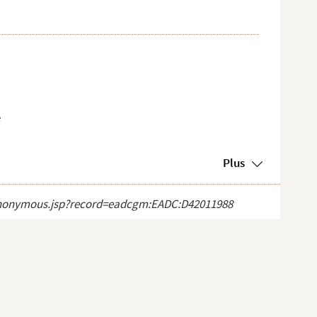
e
Plus
ct_anonymous.jsp?record=eadcgm:EADC:D42011988