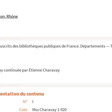
auteur
 dramatique
yon, Rhône
arie), auteur, maire de Saint-Genis-Laval
quis), fils du précédent
les), député de la Loire
scrits des bibliothèques publiques de France. Départements — T
iste, député du Rhône
t maire de Durette (Rhône)
ateaux à vapeur
ay continuée par Étienne Charavay
l-Dieu de Lyon pendant le siège, professeur, puis recteur de...
re perpétuel de l'Académie de Lyon
cteur de l'École des beaux-arts de Lyon
entation du contenu
en 1831
N°
I
d'Or (Rhône). — Lettre autogr. signée, à l'archevêque de Lyon
Cote
Mss Charavay 1-920
ire