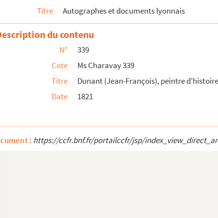
Titre
Autographes et documents lyonnais
e
Description du contenu
l à Lyon
N°
339
Cote
Ms Charavay 339
re de Villié-Morgon (Rhône)
Titre
Dunant (Jean-François), peintre d'histoir
r-Dargoire (Rhône), tanneur, député aux États-Généraux de 1789
Date
1821
égué par la Commission d'enquête de l'Assemblée nationale, à ...
historien
ocument :
https://ccfr.bnf.fr/portailccfr/jsp/index_view_dire
)
e la ville de Lyon, auteur du
Formulaire recréatif de Bredi...
eur
e Lyon, auteur
ndateurs de l'Académie de Lyon