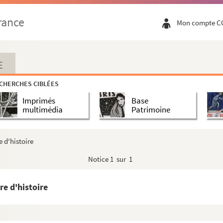
 la Moselle en 1848
rance
Mon compte C
puté du Rhône, de 1848 à 1851
puté aux États-Généraux de 1789
E
e
CHERCHES CIBLÉES
Imprimés
Base
multimédia
Patrimoine
 membre de l'Académie de Lyon
 d'histoire
la place de Lyon
Notice
1 sur 1
 d'animaux et graveur à l'eau-forte
e d'histoire
icaire général de Tours, puis évêque de Nevers