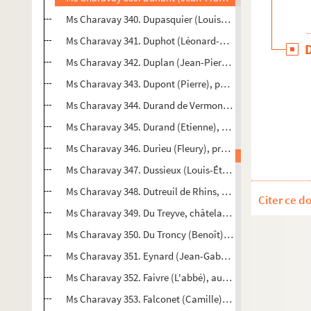
Ms Charavay 340. Dupasquier (Louis-Gaspard), architect
Ms Charavay 341. Duphot (Léonard-Mathieu), général
Ms Charavay 342. Duplan (Jean-Pierre), procureur généra
Ms Charavay 343. Dupont (Pierre), poète et chansonnier
Ms Charavay 344. Durand de Vermont (Jean-Claude), mai
Ms Charavay 345. Durand (Etienne), de Saint-Maurice-su
Ms Charavay 346. Durieu (Fleury), procureur général, dél
Ms Charavay 347. Dussieux (Louis-Étienne), littérateur et 
Ms Charavay 348. Dutreuil de Rhins, explorateur français
Citer ce d
Ms Charavay 349. Du Treyve, châtelain de Charlieu (Loire
Ms Charavay 350. Du Troncy (Benoît), notaire, secrétaire d
Ms Charavay 351. Eynard (Jean-Gabriel), banquier et aut
Ms Charavay 352. Faivre (L'abbé), aumônier de l'armée d
Ms Charavay 353. Falconet (Camille), médecin, un des fo