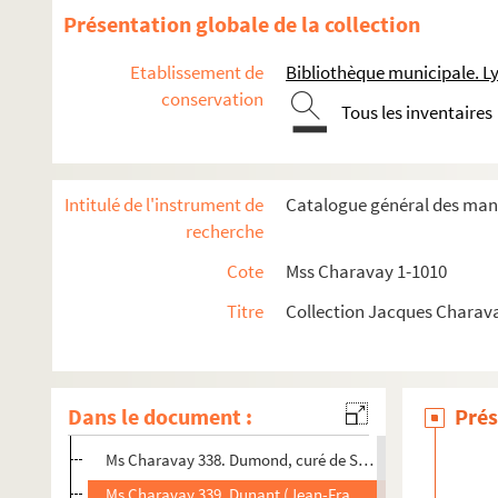
Ms Charavay 326. Dufieux (Jean-Ennemond), médecin et 
Présentation globale de la collection
Ms Charavay 327. Duflot (Joachim), littérateur et auteur
Etablissement de
Bibliothèque municipale. L
Ms Charavay 328. Dufour, auteur
conservation
Tous les inventaires
Ms Charavay 329. Dugas de Bois-Saint-Just (Jean-Louis-M
Ms Charavay 329 bis. Dugas (Antoine-Alexandre, dit le mar
Ms Charavay 330. Dugas des Varennes (Antoine-Marie-Char
Intitulé de l'instrument de
Catalogue général des manu
Ms Charavay 331. Dugas-Montbel (Jean-Baptiste), hellén
recherche
Ms Charavay 332. Dulac (Claude), seigneur de la Pierre e
Cote
Mss Charavay 1-1010
Ms Charavay 333. Dumas, auteur d'un opuscule sur les b
Titre
Collection Jacques Charav
Ms Charavay 334. Dumas (Charles-Louis), médecin de l'Hôte
Ms Charavay 335. Dumas (Jean-Baptiste), érudit, secrétai
Ms Charavay 336. Dumas (Michel), peintre d'histoire, dire
Dans le document :
Prés
Ms Charavay 337. Du Molart (Bouvier-), préfet du Rhône 
Ms Charavay 338. Dumond, curé de Saint-Romain-au-Mont-
Ms Charavay 339. Dunant (Jean-François), peintre d'histo