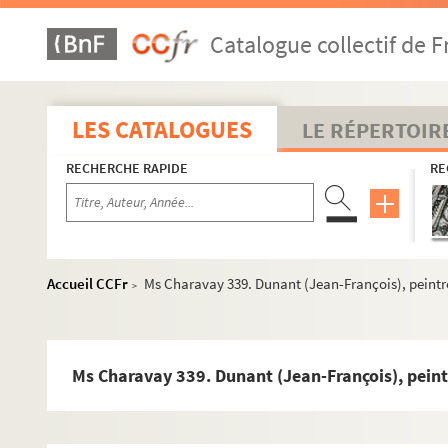
Ms Charavay 312. Dornès (Auguste), publiciste, député de
Catalogue collectif de F
Ms Charavay 313. Doutre (Esprit), ouvrier typographe, dé
Ms Charavay 314. Drevet (Pierre), graveur
Ms Charavay 315. Drevon (Claude), avocat à Langres, dé
LES CATALOGUES
LE RÉPERTOIR
Ms Charavay 316. Drut (André), général, baron de l'Empir
RECHERCHE RAPIDE
RE
Ms Charavay 317. Dubois, professeur au collège de Lyon
Ms Charavay 318. Dubourg (Eugène)
Ms Charavay 319. Dubuisson (Jeanne), femme de lettres
Ms Charavay 320. Ducarre, négociant, député du Rhône,
Accueil CCFr
Ms Charavay 339. Dunant (Jean-François), peintre
>
Ms Charavay 321. Ducassé, général, chef d'état-major de 
Ms Charavay 322. Duclaux (Jean-Antoine-Martin), peintre
Ms Charavay 323. Ducoudray (Le Père Louis), jésuite
Ms Charavay 339. Dunant (Jean-François), peintr
Ms Charavay 324. Ducrest, professeur de musique
Ms Charavay 325. Dufêtre (Dominique-Auguste), d'abord v