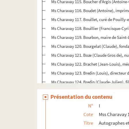
Ms Charavay 115. Boucher d'Argis (Antoine-
Ms Charavay 116. Boudet (Antoine), imprime
Ms Charavay 117. Bouillet, curé de Pouilly
Ms Charavay 118. Bouillier (Francisque-Cyril
Ms Charavay 119. Bourbon, maire de Saint-
Ms Charavay 120. Bourgelat (Claude), fondat
Ms Charavay 121. Boze (Claude Gros de), nu
Ms Charavay 122. Brachet (Jean-Louis), méd
Ms Charavay 123. Bredin (Louis), directeur d
Ms Charavay 124. Bredin (Claude-Julien), fil
Ms Charavay 125. Breghot du Lut (Claude), c
Présentation du contenu
Ms Charavay 126. Bret (Charles-Wangel), pr
N°
I
Ms Charavay 127. Brisson (Barnabé), inspect
Cote
Mss Charavay 
Ms Charavay 128. Brosses (René, comte de),
Titre
Autographes e
Ms Charavay 129. Brossette (Claude), avocat