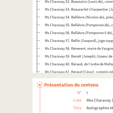
Ms Charavay 52. Beaurains (Louis de), commi
Ms Charavay 53. Beauvarlet-Charpentier (J
Ms Charavay 54. Bellièvre (Nicolas de), pré
Ms Charavay 55. Bellièvre (Pomponne de), con
Ms Charavay 56. Bellièvre (Pomponne II de), 
Ms Charavay 57. Bellin (Gaspard), juge sup
Ms Charavay 58. Bénevent, maire de Vaugn
Ms Charavay 59. Benoît (Joseph), tisseur de
Ms Charavay 60. Béraud, de l'ordre de Malt
Ms Charavay 61. Béraud (César), commis gén
Ms Charavay 62. Béraud (Le Père Laurent), j
Présentation du contenu
Ms Charavay 63. Béraud (Marcellin), conven
N°
I
Ms Charavay 64. Béraud (Paul-Émilien), proc
Cote
Mss Charavay 
Ms Charavay 65. Bérenger (Laurent-Pierre), 
Titre
Autographes e
Ms Charavay 66. Bergasse (Nicolas), avocat