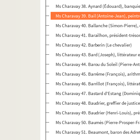
Ms Charavay 38. Aynard (Édouard), banquie
Ms Charavay 39. Bail (Antoine-Jean), peintr
Ms Charavay 40. Ballanche (Simon-Pierre), 
Ms Charavay 41. Barailhon, président-trésor
Ms Charavay 42. Barberin (Le chevalier)
Ms Charavay 43. Bard (Joseph), littérateur 
Ms Charavay 44. Barou du Soleil (Pierre-Ant
Ms Charavay 45. Barrême (François), arithm
Ms Charavay 46. Barrillot (François), littéra
Ms Charavay 47. Bastard d'Estang (Dominiqu
Ms Charavay 48. Baudrier, greffier de justic
Ms Charavay 49. Baudrier (Henri-Louis), pr
Ms Charavay 50. Baumès (Pierre-Prosper-Fran
Ms Charavay 51. Beaumont, baron des Adrets