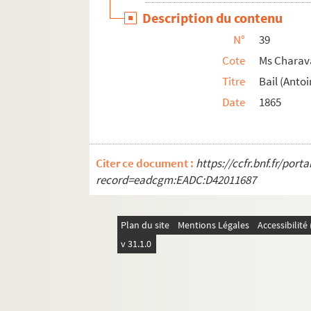
Ms Charavay 67. Le même et son neveu Alp
Description du contenu
Ms Charavay 68. Bernard (Claude), médecin,
N°
39
Ms Charavay 69. Bernard (Martin), commissa
Cote
Ms Charav
Ms Charavay 70. Berne (Pierre-Antoine), méd
Titre
Bail (Anto
Date
1865
Ms Charavay 71. Bérulle (Pierre de), intend
Ms Charavay 72. Berruyer (Jean-François), g
Ms Charavay 73. Bertholon (Christophe-César)
Citer ce document :
https://ccfr.bnf.fr/por
Ms Charavay 74. Bertholon et Chazelle, prêt
record=eadcgm:EADC:D42011687
Ms Charavay 75. Bertholon (L'abbé Nicolas-
Ms Charavay 76. Bertin, maire de Beaujeu 
Plan du site
Mentions Légales
Accessibilit
Ms Charavay 77. Bertin (Henry-Léonard-Jean
v 31.1.0
Ms Charavay 78. Bertini (Benoit-Auguste), 
Ms Charavay 79. Bertrand (Antoine-Marie), 
Ms Charavay 80. Bertrand (James), peintre