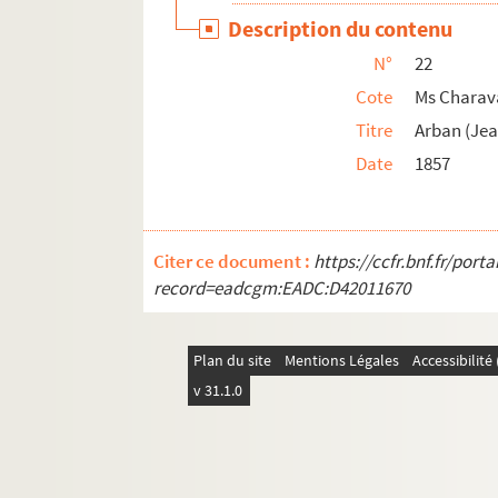
Ms Charavay 50. Baumès (Pierre-Prosper-Fran
Description du contenu
Ms Charavay 51. Beaumont, baron des Adrets
N°
22
Ms Charavay 52. Beaurains (Louis de), commi
Cote
Ms Charav
Ms Charavay 53. Beauvarlet-Charpentier (J
Titre
Arban (Jea
Date
1857
Ms Charavay 54. Bellièvre (Nicolas de), pré
Ms Charavay 55. Bellièvre (Pomponne de), con
Ms Charavay 56. Bellièvre (Pomponne II de), 
Citer ce document :
https://ccfr.bnf.fr/por
Ms Charavay 57. Bellin (Gaspard), juge sup
record=eadcgm:EADC:D42011670
Ms Charavay 58. Bénevent, maire de Vaugn
Ms Charavay 59. Benoît (Joseph), tisseur de
Plan du site
Mentions Légales
Accessibilit
Ms Charavay 60. Béraud, de l'ordre de Malt
v 31.1.0
Ms Charavay 61. Béraud (César), commis gén
Ms Charavay 62. Béraud (Le Père Laurent), j
Ms Charavay 63. Béraud (Marcellin), conven