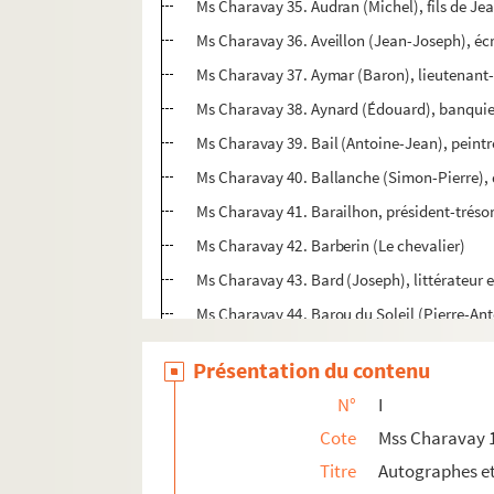
Ms Charavay 35. Audran (Michel), fils de Jean
Ms Charavay 36. Aveillon (Jean-Joseph), écri
Ms Charavay 37. Aymar (Baron), lieutenant
Ms Charavay 38. Aynard (Édouard), banquie
Ms Charavay 39. Bail (Antoine-Jean), peintr
Ms Charavay 40. Ballanche (Simon-Pierre), 
Ms Charavay 41. Barailhon, président-trésor
Ms Charavay 42. Barberin (Le chevalier)
Ms Charavay 43. Bard (Joseph), littérateur 
Ms Charavay 44. Barou du Soleil (Pierre-Ant
Ms Charavay 45. Barrême (François), arithm
Présentation du contenu
Ms Charavay 46. Barrillot (François), littéra
N°
I
Ms Charavay 47. Bastard d'Estang (Dominiqu
Cote
Mss Charavay 
Ms Charavay 48. Baudrier, greffier de justic
Titre
Autographes e
Ms Charavay 49. Baudrier (Henri-Louis), pr