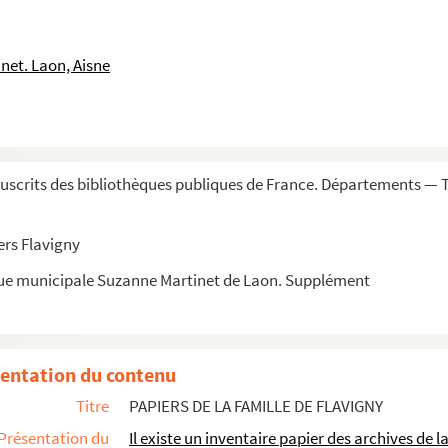
en juin 1781, par le commandant Dolomire, t...
net. Laon, Aisne
scrits des bibliothèques publiques de France. Départements — 
ers Flavigny
que municipale Suzanne Martinet de Laon. Supplément
entation du contenu
Titre
PAPIERS DE LA FAMILLE DE FLAVIGNY
comtes de Renansart
Présentation du
Il existe un inventaire papier des archives de la
. Jean-Jacques Leroux, notaire à Tendeuil, près La...