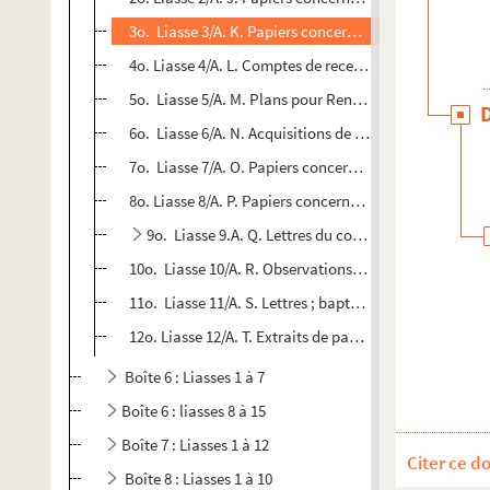
3o. Liasse 3/A. K. Papiers concernant la seigneurie e
4o. Liasse 4/A. L. Comptes de recette générale et de d
5o. Liasse 5/A. M. Plans pour Renansart et Brissay.
6o. Liasse 6/A. N. Acquisitions de Brissay, de Girondel
7o. Liasse 7/A. O. Papiers concernant la consistance et
8o. Liasse 8/A. P. Papiers concernant les cendrières de 
9o. Liasse 9.A. Q. Lettres du comte Louis-Agathon d
10o. Liasse 10/A. R. Observations du comte de Flavigny 
11o. Liasse 11/A. S. Lettres ; baptêmes ; reliques. Parmi 
12o. Liasse 12/A. T. Extraits de papiers de famille et d'
Boîte 6 : Liasses 1 à 7
Boîte 6 : liasses 8 à 15
Boîte 7 : Liasses 1 à 12
Citer ce d
Boîte 8 : Liasses 1 à 10