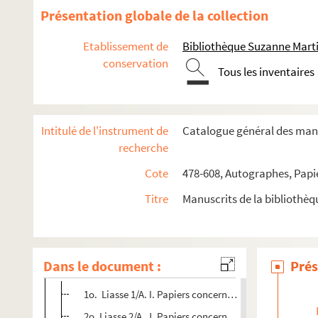
Présentation globale de la collection
576-607. Collection des mémoires des intendants
608. Description de l'Etna. Précis d'un voyage fait à l'Etna, 
Etablissement de
Bibliothèque Suzanne Marti
conservation
AUTOGRAPHES
Tous les inventaires
PAPIERS DE LA FAMILLE DE FLAVIGNY
Boîte 1 : liasse 1 à 6
Intitulé de l'instrument de
Catalogue général des manu
Boîte 1 : liasses 7 à 11
recherche
Boîte 2 : liasses 1 à 3
Cote
478-608, Autographes, Papi
Boîte 2 : Liasses 4 à 7
Titre
Manuscrits de la bibliothè
Boîte 3 : Liasses 1 à 5
Boîte 3 : liasses 6 à 8
Boîte 4 : liasses 1 à 4
Dans le document :
Prés
Boîte 5 : Liasses 1 à 12
1o. Liasse 1/A. I. Papiers concernant les Flavigny, vi
2o. Liasse 2/A. J. Papiers concernant les comptes de M