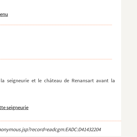
tenu
 la seigneurie et le château de Renansart avant la
tte seigneurie
ct_anonymous.jsp?record=eadcgm:EADC:D41432204