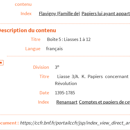
contenu
t le château de Renansart avant la Révolution
Index
Flavigny (Famille de)
Papiers lui ayant appar
épenses de M. Leroux pour Renansart, Surfontaine, ...
Description du contenu
le et de La Certaux
Titre
Boîte 5 : Liasses 1 à 12
 le revenu de Brissay, de Girondelle et de La Ce...
Langue
français
Picardie, années 1786 à 1788, et l'entreprise de...
e Flavigny à sa femme, à son beau-père et à son oncl...
o
Division
3
sur le projet de prendre les terres de son père à...
Titre
Liasse 3/A. K. Papiers concernant
les lettres, il y en a une de Louis XV, trois ...
Révolution
affaires, copies de plans, lesquels plans et pap...
Date
1395-1785
Index
Renansart
Comptes et papiers de ce
ocument :
https://ccfr.bnf.fr/portailccfr/jsp/index_view_dire