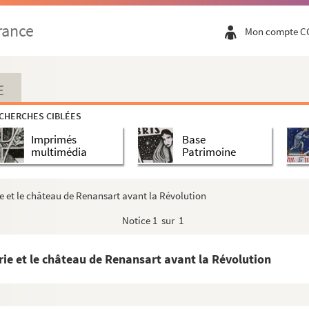
ères dans la province ecclésiastique de Rei...
rance
tique des noms »
Mon compte C
blissements des armoiries et surnoms en Franc...
table
E
de Flavigny
Esprit, par M. le comte de Flavigny
CHERCHES CIBLÉES
Imprimés
Base
multimédia
Patrimoine
ie et le château de Renansart avant la Révolution
Notice
1 sur 1
our chaque leçon
bis
urie et le château de Renansart avant la Révolution
1689 et 1690
 coûté à Sa Majesté Royale, et autres aff...