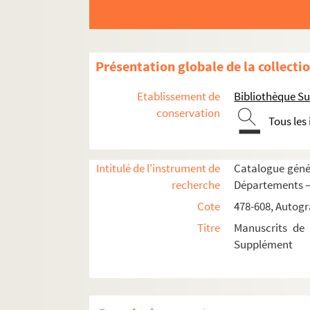
19-CA-113. Roubaud (Joseph-Marie), jésu
19-CA-114. Rouget de Lisle (Claude-Jose
19-CA-115. Rougemont (Michel-Nicolas 
Présentation globale de la collecti
19-CA-116. Saint-Cyr (l'abbé de)
Etablissement de
Bibliothèque Su
19-CA-117. Saint-Hyacinthe (Hyacinthe C
conservation
Tous les
19-CA-118. Saint-Marcellin (Jean-Victor
19-CA-119. Salvandy, N.A, écrivain polit
Intitulé de l'instrument de
Catalogue génér
19-CA-120. Sauvo (François), journalist
recherche
Départements —
19-CA-121. Scribe
Cote
478-608, Autogr
19-CA-122. Sismondi (de), historien
Titre
Manuscrits de 
19-CA-123. Soulié (Frédéric)
Supplément
19-CA-124. Soumet (Alexandre)
19-CA-125. Souque (François-Joseph), 
19-CA-126. Théaulon (Marie Emmanuel-G