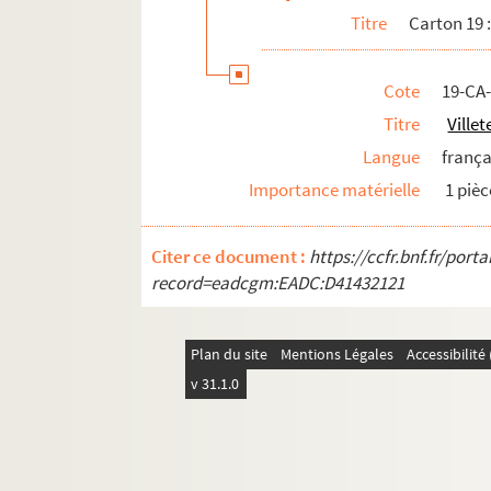
Titre
Carton 19 
Cote
19-CA
Titre
Ville
Langue
frança
Importance matérielle
1 pièc
Citer ce document :
https://ccfr.bnf.fr/por
record=eadcgm:EADC:D41432121
Plan du site
Mentions Légales
Accessibilit
v 31.1.0