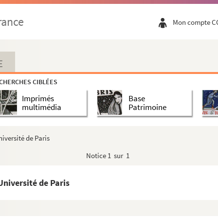
cy-le-Château
rance
Mon compte C
rtement de l'Aisne
E
de), archéologue
CHERCHES CIBLÉES
Imprimés
Base
multimédia
Patrimoine
niversité de Paris
isons du Roi et de la Reine
Notice
1 sur 1
Laon
on
Université de Paris
mte de), homme politique
, 2