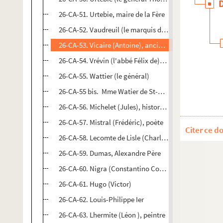
26-CA-51. Urtebie, maire de la Fère
26-CA-52. Vaudreuil (le marquis de), conseiller d'État
26-CA-53. Vicaire (Antoine), ancien recteur de l'Univer
26-CA-54. Vrévin (l'abbé Félix de), archidiacre de Lao
26-CA-55. Wattier (le général)
26-CA-55 bis. Mme Watier de St-Alphonse
26-CA-56. Michelet (Jules), historien
26-CA-57. Mistral (Frédéric), poète
Citer ce d
26-CA-58. Lecomte de Lisle (Charles-Marie-René), poè
26-CA-59. Dumas, Alexandre Père
26-CA-60. Nigra (Constantino Comte), diplomate ital
26-CA-61. Hugo (Victor)
26-CA-62. Louis-Philippe Ier
26-CA-63. Lhermite (Léon ), peintre