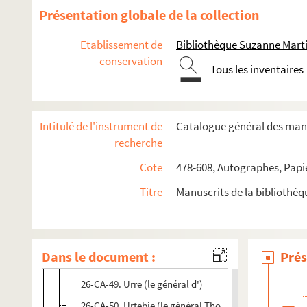
26-CA-36. Sainte-Aldegonde, née de Villequier-Aumon
Présentation globale de la collection
26-CA-37. Saint-Just, conventionnel
Etablissement de
Bibliothèque Suzanne Marti
26-CA-38. Salm (Constance-Marie de Theis, princesse 
conservation
Tous les inventaires
26-CA-39. Schérer (Barthélemy-Louis-Joseph), général
26-CA-40. Sérurier (la maréchale)
26-CA-41. Sérurier (Philibert-Mathieu), consul généra
Intitulé de l'instrument de
Catalogue général des manu
26-CA-42. Sérurier (le colonel)
recherche
gr
26-CA-43. Simoni (M
de), évêque de Soissons
Cote
478-608, Autographes, Papi
26-CA-44. Suzy (le vicomte de), lieutenant général
Titre
Manuscrits de la bibliothè
26-CA-45. Théis (Alexandre de), auteur du "voyage de
26-CA-46. Tholmé (le général)
26-CA-47. Tournant, opticien
Dans le document :
Prés
26-CA-48. Tugny (le général baron de), ancien ministr
26-CA-49. Urre (le général d')
26-CA-50. Urtebie (le général Thomas d')