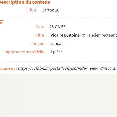
Description du contenu
Titre
Carton 26
sité de Paris
Cote
26-CA-53
n
Titre
Vicaire (Antoine)
, ancien recteur 
Langue
français
Importance matérielle
1 pièce
ocument :
https://ccfr.bnf.fr/portailccfr/jsp/index_view_dire
te
ien