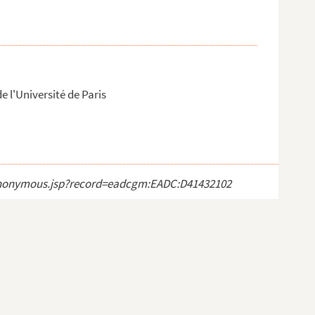
de l'Université de Paris
ct_anonymous.jsp?record=eadcgm:EADC:D41432102