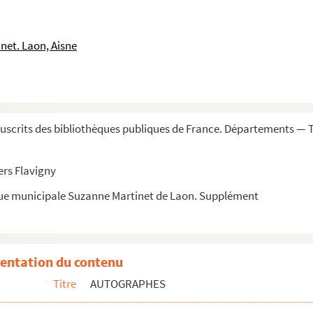
t (Alexandrine de)
net. Laon, Aisne
de), femme de lettres
 et ministre de la guerre
l à Lisbonne
scrits des bibliothèques publiques de France. Départements — 
ers Flavigny
que municipale Suzanne Martinet de Laon. Supplément
 Polyclète"
entation du contenu
e de la guerre à Naples
Titre
AUTOGRAPHES