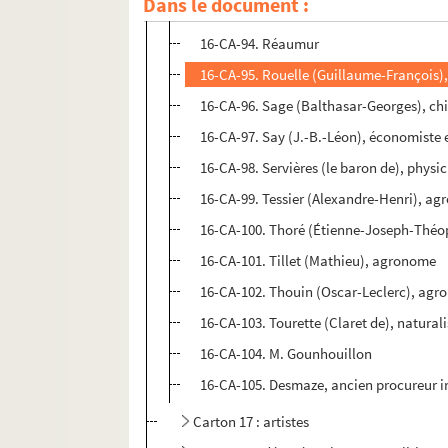
Dans le document :
16-CA-93. Quatremère-Dijonval (Denis-B
16-CA-94. Réaumur
16-CA-95. Rouelle (Guillaume-François),
16-CA-96. Sage (Balthasar-Georges), chi
16-CA-97. Say (J.-B.-Léon), économiste
16-CA-98. Servières (le baron de), physi
16-CA-99. Tessier (Alexandre-Henri), a
16-CA-100. Thoré (Étienne-Joseph-Théop
16-CA-101. Tillet (Mathieu), agronome
16-CA-102. Thouin (Oscar-Leclerc), ag
16-CA-103. Tourette (Claret de), naturali
16-CA-104. M. Gounhouillon
16-CA-105. Desmaze, ancien procureur i
Carton 17 : artistes