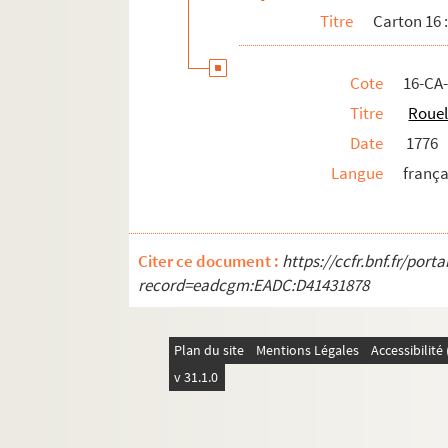
Titre
Carton 16 
Cote
16-CA
Titre
Rouel
Date
1776
Langue
frança
Citer ce document :
https://ccfr.bnf.fr/por
record=eadcgm:EADC:D41431878
Plan du site
Mentions Légales
Accessibilit
v 31.1.0