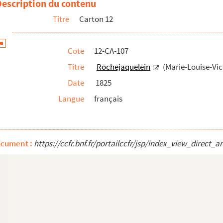
Description du contenu
Titre
Carton 12
te de), homme politique et écrivain
Cote
12-CA-107
Titre
Rochejaquelein
(Marie-Louise-Vic
Date
1825
a Cour Royale de Paris)
Langue
français
ets
ocument :
https://ccfr.bnf.fr/portailccfr/jsp/index_view_dire
cker, baronne de)
ane, comte de), pair de France, 1
e de), littérateur