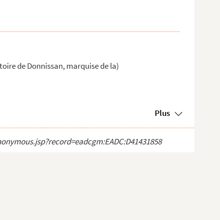
toire de Donnissan, marquise de la)
Plus
ct_anonymous.jsp?record=eadcgm:EADC:D41431858