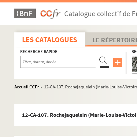
12-CA-83. Lefèvre (Robert), peintre
Catalogue collectif de F
12-CA-84. Lenormand (Marie-Anne-Adélaïde), diseuse
12-CA-85. Lesser (de). Voir Creuzé
12-CA-86. Liancourt (François-Alexandre-Frédéric de
LES CATALOGUES
LE RÉPERTOIR
12-CA-87. Louis (Antoine), chirurgien
RECHERCHE RAPIDE
RE
12-CA-88. Luynes (Guyonne-Élisabeth-Joseph de Mon
12-CA-89. Mallet-Dupan (Jacques), publiciste
12-CA-90. Marron (Paul-Henri), pasteur calviniste
12-CA-91. Méricourt (Théroigne de)
Accueil CCFr
12-CA-107. Rochejaquelein (Marie-Louise-Victoir
>
12-CA-92. Michaud (Joseph-François), historien
12-CA-93. Michelot (Pierre-Marie-Joseph), comédien
12-CA-94. Monnier (Conseiller d'Etat, célèbre jurisco
12-CA-107. Rochejaquelein (Marie-Louise-Victoi
12-CA-95. Morgan (lady), femme de lettres anglaise, 1
12-CA-96. Montebello (la duchesse de)