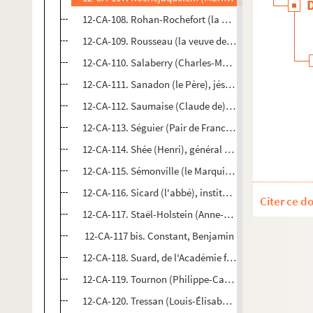
12-CA-108. Rohan-Rochefort (la princesse Anne de)
12-CA-109. Rousseau (la veuve de Jean-Jacques)
12-CA-110. Salaberry (Charles-Marie d'Irumberry, com
12-CA-111. Sanadon (le Père), jésuite
12-CA-112. Saumaise (Claude de), érudit
12-CA-113. Séguier (Pair de France, 1er Président de l
12-CA-114. Shée (Henri), général et administrateur
12-CA-115. Sémonville (le Marquis de, Pair de France)
12-CA-116. Sicard (l'abbé), instituteur des sourds-mu
Citer ce d
12-CA-117. Staël-Holstein (Anne-Louise-Germaine Ne
12-CA-117 bis. Constant, Benjamin
12-CA-118. Suard, de l'Académie française
12-CA-119. Tournon (Philippe-Casimir-Camille de Simi
12-CA-120. Tressan (Louis-Élisabeth de la Vergne, comt