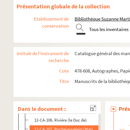
12-CA-97. Narbonne (la duchesse de)
Présentation globale de la collection
12-CA-98. Neille (la marquise de)
Etablissement de
Bibliothèque Suzanne Marti
12-CA-99. Ney (la maréchale)
conservation
Tous les inventaires
12-CA-100. Nivernais (Louis-Jules-Barbon Mancini-Ma
12-CA-100 bis. Péron (François), naturaliste et voyag
12-CA-100 ter. Polignac (la duchesse de)
Intitulé de l'instrument de
Catalogue général des manu
12-CA-100 quater. Pongerville (J.-B.-Aimé Sanson de)
recherche
12-CA-100 quinque. Portal (Antoine, baron), médecin
Cote
478-608, Autographes, Papi
12-CA-101. Porter (sir Robert Ker), peintre et littérate
Titre
Manuscrits de la bibliothè
12-CA-102. Racine
12-CA-103. Raisin, médecin du duc de Wurtemberg
12-CA-104. Reynière (Alexandre-Barthélemy-Laurent de 
Dans le document :
Prés
12-CA-105. Rivarol (Antoine Rivaroli, dit comte de), é
12-CA-106. Rivière (le Duc de)
12-CA-107. Rochejaquelein (Marie-Louise-Victoire de