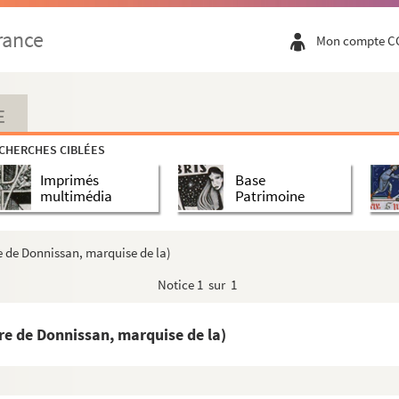
rance
Mon compte C
 de bonne aventure
 La Rochefoucauld, duc de)
E
CHERCHES CIBLÉES
tmorency-Laval, duchesse de)
Imprimés
Base
multimédia
Patrimoine
e de Donnissan, marquise de la)
Notice
1 sur 1
nsulte)
re de Donnissan, marquise de la)