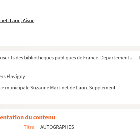
net. Laon, Aisne
zarini, duc de), diplomate
eur
scrits des bibliothèques publiques de France. Départements — 
, de l'Académie française
ers Flavigny
ur anglais
que municipale Suzanne Martinet de Laon. Supplément
la), littérateur français, 1
entation du contenu
crivain
Titre
AUTOGRAPHES
 Donnissan, marquise de la)