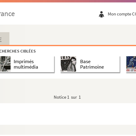
rance
Mon compte C
russe
E
e
CHERCHES CIBLÉES
Imprimés
Base
multimédia
Patrimoine
i
Notice
1 sur 1
, ambassadeur de Russie
prince de Sedan