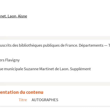
'État belge, 1
u royaume d'Italie
net. Laon, Aisne
ol
 prussien
scrits des bibliothèques publiques de France. Départements — 
ns extérieures d'Italie
ers Flavigny
que municipale Suzanne Martinet de Laon. Supplément
entation du contenu
Titre
AUTOGRAPHES
al russe