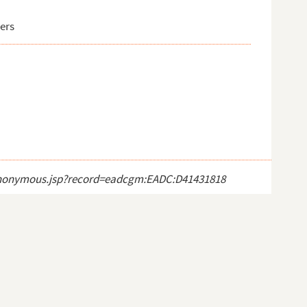
gers
ct_anonymous.jsp?record=eadcgm:EADC:D41431818