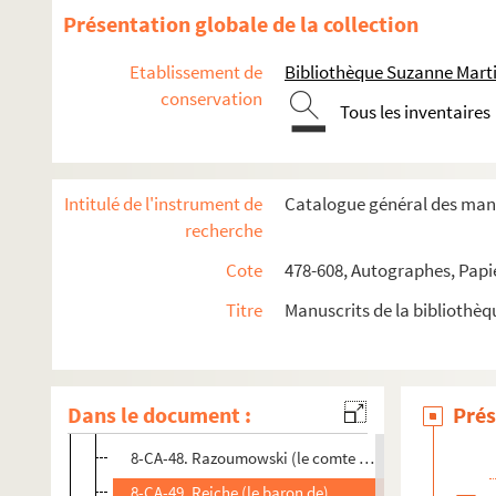
8-CA-35. Ligne (Eugène-Lamoral, prince de), homme d
Présentation globale de la collection
8-CA-36. Litta (Antoine, duc de), grand chambellan d
Etablissement de
Bibliothèque Suzanne Marti
8-CA-37. Los Rios (Amador-José de), historien espagn
conservation
Tous les inventaires
8-CA-38. Los Rios (Jean-François de), érudit
8-CA-39. Loucey (le comte de), Prussien
8-CA-40. Lucchesini (Jérôme, marquis de), diplomate
Intitulé de l'instrument de
Catalogue général des manu
8-CA-41. Marescalchi, Ferdinando (ministre des relatio
recherche
8-CA-42. Masserano (le prince), diplomate espagnol
Cote
478-608, Autographes, Papi
8-CA-43. Nikitin, général d'artillerie russe
Titre
Manuscrits de la bibliothè
8-CA-44. Orlof (Grégoire-Wladimir, comte)
8-CA-45. Pardo de Figueroa, général
8-CA-46. Poncet, général russe
Dans le document :
Prés
8-CA-47. Prescher, intendant prussien
8-CA-48. Razoumowski (le comte Alexis), feld-maréch
8-CA-49. Reiche (le baron de)