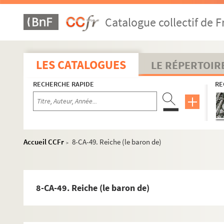
8-CA-21. Ferrette (le bailli de), ministre de Bade
Catalogue collectif de F
8-CA-22. Gneisenau (le comte de), général prussien
8-CA-23. Golowkin (le comte Gabriel), homme d'État 
8-CA-24. Haïti (deux lettres de deux commissaires d')
LES CATALOGUES
LE RÉPERTOIR
8-CA-25. Hawkesbury (le comte), ministre d'Angleterr
RECHERCHE RAPIDE
RE
8-CA-26. Heideck (le baron d')
8-CA-27. Holland (Henri Fox, premier lord)
8-CA-28. Huskisson (William), homme d'État anglais
8-CA-29. Inginac (le général), secrétaire d'État d'Haït
Accueil CCFr
8-CA-49. Reiche (le baron de)
>
8-CA-30. Juste (le baron de)
8-CA-31. Knobendorff (le baron de)
8-CA-32. Kosciuszko
8-CA-49. Reiche (le baron de)
8-CA-33. Kourakine (le prince Alexandre Boscovitch)
8-CA-34. Lamarck (Robert II de), comte de Bouillon, 