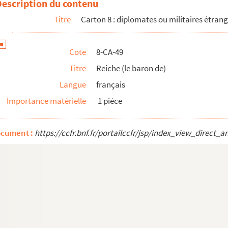
Description du contenu
autrichien
Titre
Carton 8 : diplomates ou militaires étran
uis, puis duc de), général et diplomate
Cote
8-CA-49
russe
Titre
Reiche (le baron de)
me d'État portugais
Langue
français
llemand
Importance matérielle
1 pièce
ocument :
https://ccfr.bnf.fr/portailccfr/jsp/index_view_dire
 d'État russe
alien
ssien