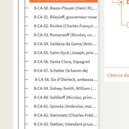
8-CA-50. Reuss-Plauen (Henri XV, prince de), général 
8-CA-51. Rileyieff, gouverneur russe
8-CA-52. Rivière (Charles-François de Rifardeau, marq
8-CA-53. Romanzoff (Nicolas, comte), homme d'État 
8-CA-54. Saldana da Gama (Antonio, comte de), hom
8-CA-55. Salm-Dyck (Joseph, prince de), botaniste a
8-CA-56. Santa Clara, Espagnol
8-CA-57. Scheiter (le baron de)
Citer ce d
8-CA-58. Six d'Olerleck, ambassadeur de Hollande
8-CA-59. Sidney-Smith, William (amiral anglais)
8-CA-60. Soltikoff (Nicolas, prince), général et homme
8-CA-61. Spinola (Ambroise, marquis de), capitaine it
8-CA-62. Steinmetz (Charles-Frédéric de), général pru
8-CA-63. Stellzer, intendant prussien