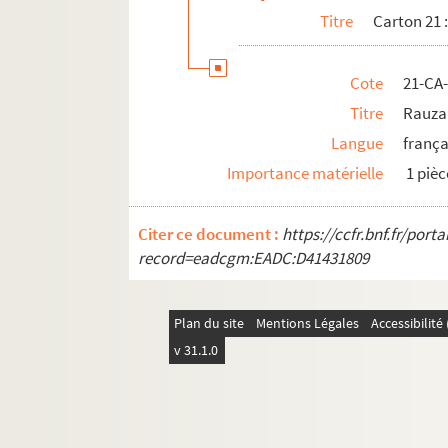
Titre
Carton 21 :
Cote
21-CA
Titre
Rauzan
Langue
frança
Importance matérielle
1 pièc
Citer ce document :
https://ccfr.bnf.fr/por
record=eadcgm:EADC:D41431809
Plan du site
Mentions Légales
Accessibilit
v 31.1.0