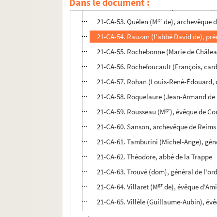
Dans le document :
21-CA-52. Pradt (Dominique Dufour de),
gr
21-CA-53. Quélen (M
de), archevêque d
21-CA-54. Rauzan (l'abbé David de), pré
21-CA-55. Rochebonne (Marie de Châlea
21-CA-56. Rochefoucault (François, card
21-CA-57. Rohan (Louis-René-Édouard, 
21-CA-58. Roquelaure (Jean-Armand de 
gr
21-CA-59. Rousseau (M
), évêque de Co
21-CA-60. Sanson, archevêque de Reims
21-CA-61. Tamburini (Michel-Ange), géné
21-CA-62. Théodore, abbé de la Trappe
21-CA-63. Trouvé (dom), général de l'or
gr
21-CA-64. Villaret (M
de), évêque d'Am
21-CA-65. Villèle (Guillaume-Aubin), év