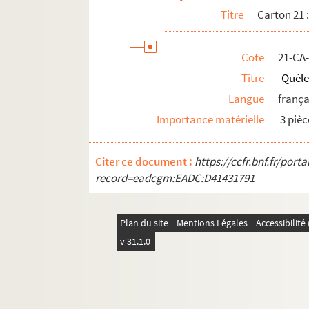
Titre
Carton 21 :
Cote
21-CA
Titre
Quél
Langue
frança
Importance matérielle
3 pièc
Citer ce document :
https://ccfr.bnf.fr/por
record=eadcgm:EADC:D41431791
Plan du site
Mentions Légales
Accessibilit
v 31.1.0