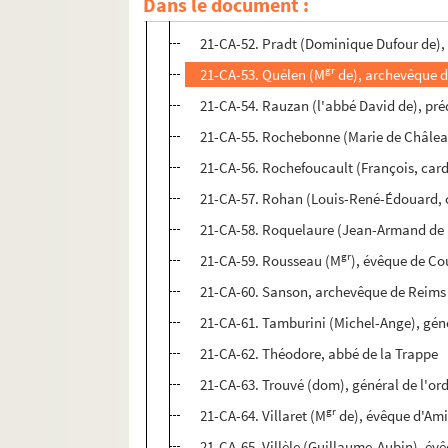
Dans le document :
21-CA-51. Phelypeaux (Georges-Louis),
21-CA-52. Pradt (Dominique Dufour de),
gr
21-CA-53. Quélen (M
de), archevêque d
21-CA-54. Rauzan (l'abbé David de), pré
21-CA-55. Rochebonne (Marie de Châlea
21-CA-56. Rochefoucault (François, card
21-CA-57. Rohan (Louis-René-Édouard, 
21-CA-58. Roquelaure (Jean-Armand de 
gr
21-CA-59. Rousseau (M
), évêque de Co
21-CA-60. Sanson, archevêque de Reims
21-CA-61. Tamburini (Michel-Ange), géné
21-CA-62. Théodore, abbé de la Trappe
21-CA-63. Trouvé (dom), général de l'or
gr
21-CA-64. Villaret (M
de), évêque d'Am
21-CA-65. Villèle (Guillaume-Aubin), év