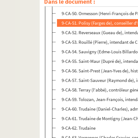
Dans le document :
9-CA-49. Ormesson (Anne-Louis-François
9-CA-50. Ormesson (Henri-François de P
9-CA-51. Polisy (Farges de), conseiller d
9-CA-52. Reverseaux (Gueau de), intend
9-CA-53. Rouillé (Pierre), intendant d
9-CA-54. Sauvigny (Edme-Louis Billardon
9-CA-55. Saint-Maur (Dupré de), intend
9-CA-56. Saint-Prest (Jean-Yves de), his
9-CA-57. Saint-Sauveur (Raymond de), i
9-CA-58. Terray (l'abbé), contrôleur gén
9-CA-59. Tolozan, Jean-François, inte
9-CA-60. Trudaine (Daniel-Charles), adm
9-CA-61. Trudaine de Montigny (Jean-Cha
9-CA-62. Trudaine
9-CA-63. Vergennes (Charles Gravier, com