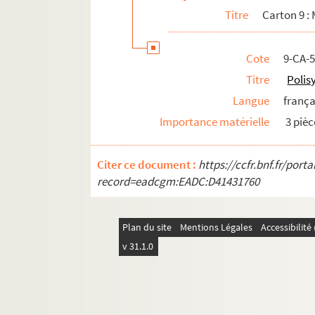
Titre
Carton 9 :
Carton 21 : hauts dignitaires ecclésiastiq
Carton 22
Cote
9-CA-
Carton 23 : historiens, géographes et aut
Titre
Polis
Carton 24 : personnalités régionales
Langue
frança
Carton 25 : personnalités régionales
Importance matérielle
3 pièc
Carton 26
Carton 27
Citer ce document :
https://ccfr.bnf.fr/por
Carton 28
record=eadcgm:EADC:D41431760
Carton 29
PAPIERS DE LA FAMILLE DE FLAVIGNY
Plan du site
Mentions Légales
Accessibilit
PAPIERS NON PORTÉS AU CATALOGUE FLAV
v 31.1.0