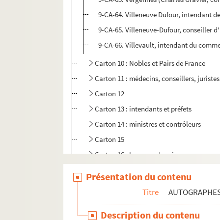
9-CA-64. Villeneuve Dufour, intendant d
9-CA-65. Villeneuve-Dufour, conseiller d
9-CA-66. Villevault, intendant du comm
Carton 10 : Nobles et Pairs de France
Carton 11 : médecins, conseillers, juristes
Carton 12
Carton 13 : intendants et préfets
Carton 14 : ministres et contrôleurs
Carton 15
Carton 16 : hommes de sciences
Carton 17 : artistes
Présentation du contenu
Carton 18 : députés et hommes politique
Titre
AUTOGRAPHE
Carton 19 : hommes de lettres
Description du contenu
Carton 20 : personnalités étrangères