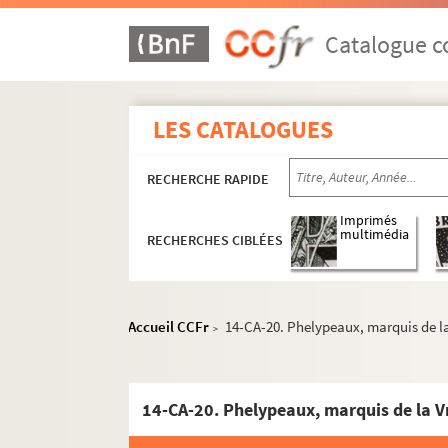
Carton 3 : famille Bourbon et branches c
Carton 4 : hommes politiques
Catalogue co
Carton 5 : hommes politiques
Carton 6 : hauts gradés militaires : ami
LES CATALOGUES
Carton 7 : militaires, hommes de guerre
Carton 8 : diplomates ou militaires étran
RECHERCHE RAPIDE
Carton 9 : Membres de l'administration r
Carton 10 : Nobles et Pairs de France
Imprimés
multimédia
RECHERCHES CIBLÉES
Carton 11 : médecins, conseillers, juristes
Carton 12
Carton 13 : intendants et préfets
Accueil CCFr
14-CA-20. Phelypeaux, marquis de la 
>
Carton 14 : ministres et contrôleurs
14-CA-1. La Luzerne (César-Henri, comte
14-CA-20. Phelypeaux, marquis de la Vr
14-CA-2. Lambert (Ferdinand-Aimable), 
14-CA-3. La Tour du Pin-Gouvernet (le g