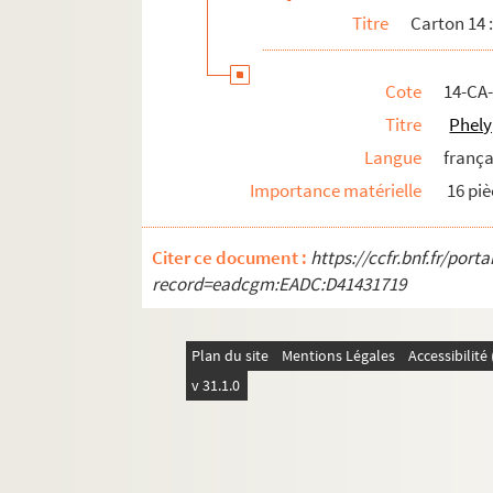
Titre
Carton 14 
Carton 21 : hauts dignitaires ecclésiastiq
Carton 22
Cote
14-CA
Carton 23 : historiens, géographes et aut
Titre
Phely
Carton 24 : personnalités régionales
Langue
frança
Carton 25 : personnalités régionales
Importance matérielle
16 piè
Carton 26
Carton 27
Citer ce document :
https://ccfr.bnf.fr/por
Carton 28
record=eadcgm:EADC:D41431719
Carton 29
PAPIERS DE LA FAMILLE DE FLAVIGNY
Plan du site
Mentions Légales
Accessibilit
PAPIERS NON PORTÉS AU CATALOGUE FLAV
v 31.1.0