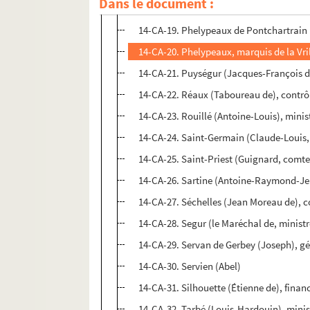
Dans le document :
14-CA-18. Orry, Philibert (Contrôleur gé
14-CA-19. Phelypeaux de Pontchartrain (
14-CA-20. Phelypeaux, marquis de la Vril
14-CA-21. Puységur (Jacques-François d
14-CA-22. Réaux (Taboureau de), contrô
14-CA-23. Rouillé (Antoine-Louis), minis
14-CA-24. Saint-Germain (Claude-Louis, 
14-CA-25. Saint-Priest (Guignard, comte 
14-CA-26. Sartine (Antoine-Raymond-Jea
14-CA-27. Séchelles (Jean Moreau de), c
14-CA-28. Segur (le Maréchal de, ministr
14-CA-29. Servan de Gerbey (Joseph), gén
14-CA-30. Servien (Abel)
14-CA-31. Silhouette (Étienne de), financ
14-CA-32. Tarbé (Louis-Hardouin), minis