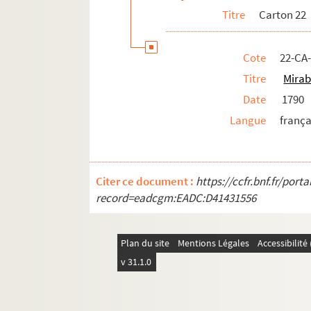
Titre
Carton 22
Cote
22-CA
Titre
Mira
Date
1790
Langue
frança
Citer ce document :
https://ccfr.bnf.fr/por
record=eadcgm:EADC:D41431556
Plan du site
Mentions Légales
Accessibilit
v 31.1.0