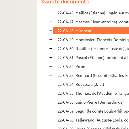
Dans le document :
22-CA-45. Mackau, le baron de , ancien
22-CA-46. Maillot (Étienne), ingénieur m
22-CA-47. Mesmes (Jean-Antoine), comt
22-CA-48. Mirabeau
22-CA-49. Montlosier (François-Domini
22-CA-50. Noailles (le comte Juste de),
22-CA-51. Pascal (Étienne), président à 
22-CA-52. Piron
22-CA-53. Reinhard (le comte Charles-Fr
22-CA-54. Rousseau (J.-J.)
22-CA-55. Thomas, de l'Académie frança
22-CA-56. Saint-Pierre (Bernardin de)
22-CA-57. Ségur (le comte Louis-Philipp
22-CA-58. Talleyrand (Auguste-Louis, co
22-CA-59. Vérac (Charles-Olivier de Sai