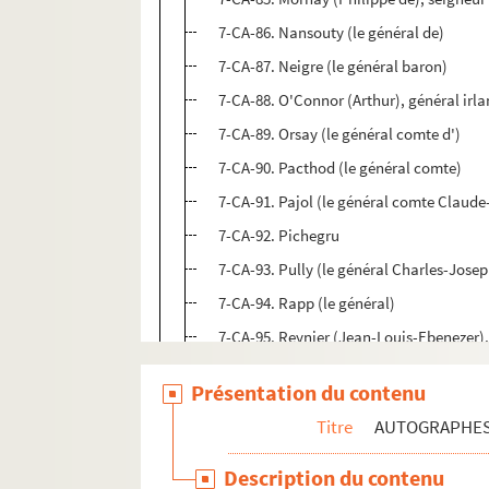
7-CA-86. Nansouty (le général de)
7-CA-87. Neigre (le général baron)
7-CA-88. O'Connor (Arthur), général irla
7-CA-89. Orsay (le général comte d')
7-CA-90. Pacthod (le général comte)
7-CA-91. Pajol (le général comte Claude
7-CA-92. Pichegru
7-CA-93. Pully (le général Charles-Jos
7-CA-94. Rapp (le général)
7-CA-95. Reynier (Jean-Louis-Ebenezer),
7-CA-96. Rigaud (Benoît-Joseph), généra
Présentation du contenu
7-CA-97. Rogniat (le général)
Titre
AUTOGRAPHE
7-CA-98. Roguet (le lieutenant général 
7-CA-99. Roussin (l'amiral)
Description du contenu