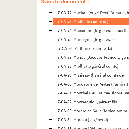
Dans le document :
7-CA-71. Lorges (Jean-Laurent de Durfor
7-CA-72. Mackau (Ange-René-Armand, bar
7-CA-73. Maillé (le comte de)
7-CA-74. Maisonfort (le général Louis D
7-CA-75. Marcognet (le général)
7-CA-76. Mathan (le comte de)
7-CA-77. Menou (Jacques-François, géné
7-CA-78. Miollis (le général comte)
7-CA-79. Missiessy (l'amiral comte de)
7-CA-80. Moncabrié de Peytes (l'amiral)
7-CA-81. Montbel (Guillaume-Isidore B
7-CA-82. Montesquiou, père et fils
7-CA-83. Morard de Galle (le vice-amiral
7-CA-84. Moreau (le général)
7-CA-85. Mornay (Philippe de), seigneur 