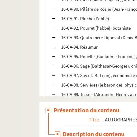
16-CA-90. Pilâtre de Rozier (Jean-Franç
16-CA-91. Pluche (l'abbé)
16-CA-92. Pourret (l'abbé), botaniste
16-CA-93. Quatremère-Dijonval (Denis-B
16-CA-94. Réaumur
16-CA-95. Rouelle (Guillaume-François),
16-CA-96. Sage (Balthasar-Georges), chi
16-CA-97. Say (J.-B.-Léon), économiste
16-CA-98. Servières (le baron de), physi
16-CA-99. Tessier (Alexandre-Henri), a
16-CA-100. Thoré (Étienne-Joseph-Théop
Présentation du contenu
16-CA-101. Tillet (Mathieu), agronome
Titre
AUTOGRAPHE
16-CA-102. Thouin (Oscar-Leclerc), ag
16-CA-103. Tourette (Claret de), naturali
Description du contenu