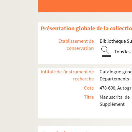
16-CA-61. Jeaurat (Edme-Sébastien), a
16-CA-62. Jussieu (Antoine-Laurent de)
16-CA-63. Labillardière (Jacques-Julien 
Présentation globale de la collecti
16-CA-64. Lacépède
Etablissement de
Bibliothèque Su
16-CA-65. La Condamine (Charles-Marie
conservation
Tous les
16-CA-66. Lagrange
16-CA-67. La Hire (Philippe de), géomèt
Intitulé de l'instrument de
Catalogue génér
16-CA-68. Lalande
recherche
Départements —
16-CA-69. Lamanon (le chevalier de)
Cote
478-608, Autogr
16-CA-70. Lamarck (J.-B.-Pierre-Antoine
Titre
Manuscrits de 
16-CA-71. Lamettrie (Jean-Claude de), m
Supplément
16-CA-72. Lavoisier
16-CA-73. Lefèvre-Gineau, de l'Institut
16-CA-74. Leroy (Jean-Baptiste), physic