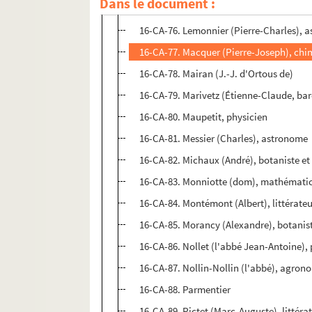
Dans le document :
16-CA-75. L'Héritier de Brutelle (Charles
16-CA-76. Lemonnier (Pierre-Charles), 
16-CA-77. Macquer (Pierre-Joseph), chi
16-CA-78. Mairan (J.-J. d'Ortous de)
16-CA-79. Marivetz (Étienne-Claude, bar
16-CA-80. Maupetit, physicien
16-CA-81. Messier (Charles), astronome
16-CA-82. Michaux (André), botaniste e
16-CA-83. Monniotte (dom), mathématic
16-CA-84. Montémont (Albert), littérate
16-CA-85. Morancy (Alexandre), botanis
16-CA-86. Nollet (l'abbé Jean-Antoine),
16-CA-87. Nollin-Nollin (l'abbé), agron
16-CA-88. Parmentier
16-CA-89. Pictet (Marc-Auguste), littérat