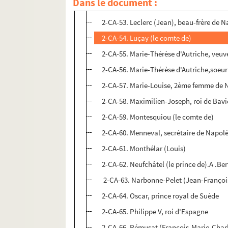
Dans le document :
2-CA-52. Joséphine (l'impératrice)
2-CA-53. Leclerc (Jean), beau-frère de N
2-CA-54. Luçay (le comte de)
2-CA-55. Marie-Thérèse d'Autriche, veu
2-CA-56. Marie-Thérèse d'Autriche,soeu
2-CA-57. Marie-Louise, 2ème femme de
2-CA-58. Maximilien-Joseph, roi de Bavi
2-CA-59. Montesquiou (le comte de)
2-CA-60. Menneval, secrétaire de Napol
2-CA-61. Monthélar (Louis)
2-CA-62. Neufchâtel (le prince de).A .Ber
2-CA-63. Narbonne-Pelet (Jean-François
2-CA-64. Oscar, prince royal de Suède
2-CA-65. Philippe V, roi d'Espagne
2-CA-66. Rémusat (François-Marie-Charl