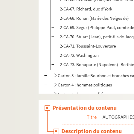
2-CA-67. Richard, duc d'York
2-CA-68. Rohan (Marie des Neiges de)
2-CA-69. Ségur (Philippe-Paul, comte de)
2-CA-70. Stuart (Jean), petit-fils de Jacq
2-CA-71. Toussaint-Louverture
2-CA-72. Washington
2-CA-73. Bonaparte (Napoléon)- Berthi
Carton 3 : famille Bourbon et branches c
Carton 4 : hommes politiques
Carton 5 : hommes politiques
Carton 6 : hauts gradés militaires : ami
Présentation du contenu
Carton 7 : militaires, hommes de guerre
Titre
AUTOGRAPHE
Carton 8 : diplomates ou militaires étran
Description du contenu
Carton 9 : Membres de l'administration r