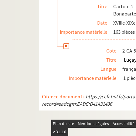
Titre
Carton 2 
Carton 10 : Nobles et Pairs de France
Bonapart
Carton 11 : médecins, conseillers, juristes
Date
XVIIIe-XIXe
Carton 12
Importance matérielle
163 pièces
Carton 13 : intendants et préfets
Carton 14 : ministres et contrôleurs
Cote
2-CA-
Carton 15
Titre
Luçay
Carton 16 : hommes de sciences
Langue
frança
Carton 17 : artistes
Importance matérielle
1 pièc
Carton 18 : députés et hommes politique
Carton 19 : hommes de lettres
Citer ce document :
https://ccfr.bnf.fr/por
Carton 20 : personnalités étrangères
record=eadcgm:EADC:D41431436
Carton 21 : hauts dignitaires ecclésiastiq
Carton 22
Plan du site
Mentions Légales
Accessibilit
Carton 23 : historiens, géographes et aut
v 31.1.0