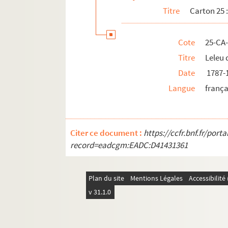
Titre
Carton 25 
Cote
25-CA
Titre
Leleu 
Date
1787-
Langue
frança
Citer ce document :
https://ccfr.bnf.fr/por
record=eadcgm:EADC:D41431361
Plan du site
Mentions Légales
Accessibilit
v 31.1.0