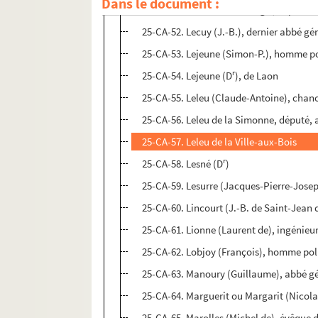
Dans le document :
25-CA-51. Lecarlier de Colligis, député d
25-CA-52. Lecuy (J.-B.), dernier abbé g
25-CA-53. Lejeune (Simon-P.), homme po
r
25-CA-54. Lejeune (D
), de Laon
25-CA-55. Leleu (Claude-Antoine), chan
25-CA-56. Leleu de la Simonne, député,
25-CA-57. Leleu de la Ville-aux-Bois
r
25-CA-58. Lesné (D
)
25-CA-59. Lesurre (Jacques-Pierre-Josep
25-CA-60. Lincourt (J.-B. de Saint-Jean
25-CA-61. Lionne (Laurent de), ingénieu
25-CA-62. Lobjoy (François), homme polit
25-CA-63. Manoury (Guillaume), abbé g
25-CA-64. Marguerit ou Margarit (Nicol
25-CA-65. Marolles (Michel de), évêque 