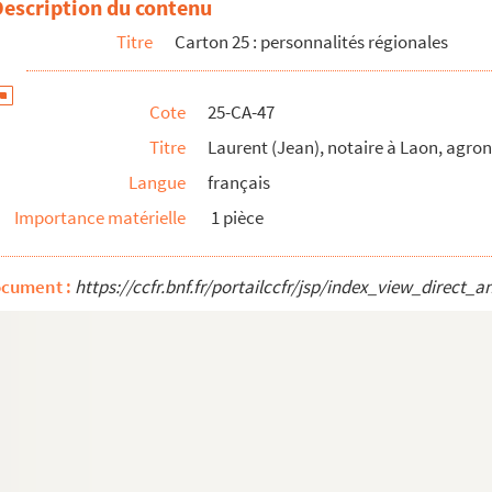
Description du contenu
Titre
Carton 25 : personnalités régionales
Laon
libert), maire de Laon
Cote
25-CA-47
Titre
Laurent (Jean), notaire à Laon, agr
émontrés
Langue
français
Importance matérielle
1 pièce
ocument :
https://ccfr.bnf.fr/portailccfr/jsp/index_view_dire
al à Amiens
l de camp
 Saint-Quentin