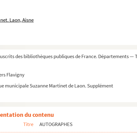
aron)
, vicomte)
net. Laon, Aisne
e d'), général
'), diplomate
scrits des bibliothèques publiques de France. Départements — 
ers Flavigny
rchitecture
que municipale Suzanne Martinet de Laon. Supplément
de)
n
entation du contenu
Titre
AUTOGRAPHES
 de Fay, comte de), pair de France