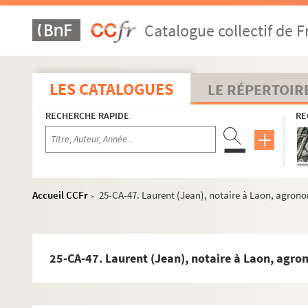
25-CA-19. Flavigny de Charmes (le comte de)
Catalogue collectif de F
25-CA-20. Flavigny (Alexandre), préfet de la Haute-Vi
25-CA-21. Fondeur (Claude-Joseph)
25-CA-22. Fouquier-Tinville
LES CATALOGUES
LE RÉPERTOIR
r
25-CA-23. Fouquier (D
)
RECHERCHE RAPIDE
RE
25-CA-24. Fouquier-Cholet, procureur du Roi à Saint
25-CA-25. Foy (le général)
25-CA-26. Frion (Charles)
25-CA-27. Fromage de Longueville
Accueil CCFr
25-CA-47. Laurent (Jean), notaire à Laon, agron
>
25-CA-28. Garnier (Étienne-Barthélemy), peintre
25-CA-29. Géraud de Cambronne (l'abbé)
25-CA-30. Gouge de Cessières (François-Étienne), poè
25-CA-47. Laurent (Jean), notaire à Laon, agr
25-CA-31. Guichard (Claude), érudit
25-CA-32. Hangest (le général Lamy d')