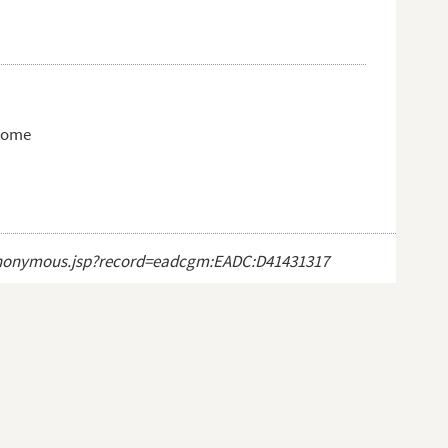
onome
ct_anonymous.jsp?record=eadcgm:EADC:D41431317