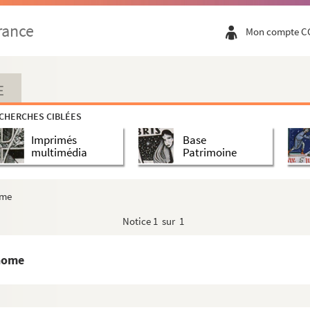
rance
Mon compte C
enne
E
CHERCHES CIBLÉES
-Quentin
Imprimés
Base
multimédia
Patrimoine
ome
Notice
1 sur 1
te
onome