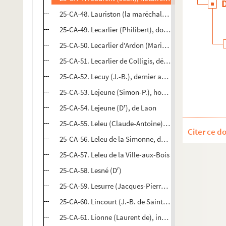
25-CA-48. Lauriston (la maréchale de)
25-CA-49. Lecarlier (Philibert), doyen du chapitre de 
25-CA-50. Lecarlier d'Ardon (Marie-Jean-François-Phi
25-CA-51. Lecarlier de Colligis, député de l'Aisne
25-CA-52. Lecuy (J.-B.), dernier abbé général des Pr
25-CA-53. Lejeune (Simon-P.), homme politique, 1
r
25-CA-54. Lejeune (D
), de Laon
25-CA-55. Leleu (Claude-Antoine), chanoine de Laon
Citer ce d
25-CA-56. Leleu de la Simonne, député, avocat génér
25-CA-57. Leleu de la Ville-aux-Bois
r
25-CA-58. Lesné (D
)
25-CA-59. Lesurre (Jacques-Pierre-Joseph), écrivain
25-CA-60. Lincourt (J.-B. de Saint-Jean de), marécha
25-CA-61. Lionne (Laurent de), ingénieur du canal de