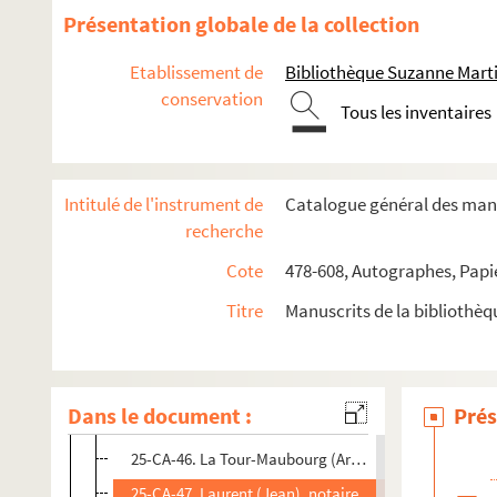
25-CA-33. Harmand d'Abancourt (Nicolas-François, b
Présentation globale de la collection
25-CA-34. Harmand d'Abancourt (Anne-Étienne-Louis
Etablissement de
Bibliothèque Suzanne Marti
25-CA-35. Hédouville (Gabriel-Théodore-Joseph, comt
conservation
Tous les inventaires
25-CA-36. Hédouville (Nicolas-Jean-Charles, comte d
25-CA-37. Hennecart (l'abbé)
25-CA-38. Héricourt (d'), économiste
Intitulé de l'instrument de
Catalogue général des manu
25-CA-39. Hordret (Louis)
recherche
25-CA-40. Houillier, chanoine de Soissons
Cote
478-608, Autographes, Papi
25-CA-41. Huet (Jean-Charles), auteur d'écrits sur l'a
Titre
Manuscrits de la bibliothè
25-CA-42. Jeoffreville (le marquis de)
25-CA-43. Ladoucette (Jean-Charles-François, baron 
25-CA-44. La Fare (Étienne-Joseph de), évêque de Lao
Dans le document :
Prés
25-CA-45. Lancival (Luce de), poète
25-CA-46. La Tour-Maubourg (Armand-Charles-Septime
25-CA-47. Laurent (Jean), notaire à Laon, agronome