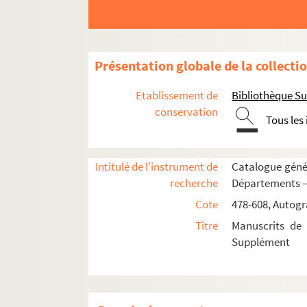
8-CA-17. Ellis (Georges), ministre angla
8-CA-18. Esseyed (Ali), ambassadeur o
8-CA-19. Fabricius, conseiller de légati
Présentation globale de la collecti
8-CA-20. Fernand-Nunez (le comte de),
Etablissement de
Bibliothèque Su
8-CA-21. Ferrette (le bailli de), ministre
conservation
Tous les
8-CA-22. Gneisenau (le comte de), génér
8-CA-23. Golowkin (le comte Gabriel), 
Intitulé de l'instrument de
Catalogue génér
8-CA-24. Haïti (deux lettres de deux com
recherche
Départements —
8-CA-25. Hawkesbury (le comte), ministr
Cote
478-608, Autogr
8-CA-26. Heideck (le baron d')
Titre
Manuscrits de 
8-CA-27. Holland (Henri Fox, premier lo
Supplément
8-CA-28. Huskisson (William), homme d'
8-CA-29. Inginac (le général), secrétaire
8-CA-30. Juste (le baron de)