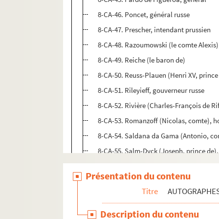
8-CA-46. Poncet, général russe
8-CA-47. Prescher, intendant prussien
8-CA-48. Razoumowski (le comte Alexis)
8-CA-49. Reiche (le baron de)
8-CA-50. Reuss-Plauen (Henri XV, prince
8-CA-51. Rileyieff, gouverneur russe
8-CA-52. Rivière (Charles-François de Ri
8-CA-53. Romanzoff (Nicolas, comte), 
8-CA-54. Saldana da Gama (Antonio, co
8-CA-55. Salm-Dyck (Joseph, prince de)
8-CA-56. Santa Clara, Espagnol
Présentation du contenu
8-CA-57. Scheiter (le baron de)
Titre
AUTOGRAPHE
8-CA-58. Six d'Olerleck, ambassadeur d
8-CA-59. Sidney-Smith, William (amiral 
Description du contenu