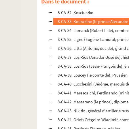
Dans le document :
8-CA-31. Knobendorff (le baron de)
8-CA-32. Kosciuszko
8-CA-33. Kourakine (le prince Alexandr
8-CA-34. Lamarck (Robert II de), comte 
8-CA-35. Ligne (Eugène-Lamoral, prince
8-CA-36. Litta (Antoine, duc de), grand
8-CA-37. Los Rios (Amador-José de), his
8-CA-38. Los Rios (Jean-François de), ér
8-CA-39. Loucey (le comte de), Prussien
8-CA-40. Lucchesini (Jérôme, marquis d
8-CA-41. Marescalchi, Ferdinando (minist
8-CA-42. Masserano (le prince), diplom
8-CA-43. Nikitin, général d'artillerie rus
8-CA-44. Orlof (Grégoire-Wladimir, comt
8-CA-45. Pardo de Figueroa, général