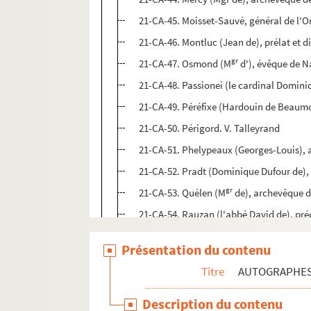
21-CA-45. Moisset-Sauvé, général de l'O
21-CA-46. Montluc (Jean de), prélat et 
gr
21-CA-47. Osmond (M
d'), évêque de 
21-CA-48. Passionei (le cardinal Domini
21-CA-49. Péréfixe (Hardouin de Beaumon
21-CA-50. Périgord. V. Talleyrand
21-CA-51. Phelypeaux (Georges-Louis),
21-CA-52. Pradt (Dominique Dufour de),
gr
21-CA-53. Quélen (M
de), archevêque d
21-CA-54. Rauzan (l'abbé David de), pré
21-CA-55. Rochebonne (Marie de Châlea
Présentation du contenu
21-CA-56. Rochefoucault (François, card
Titre
AUTOGRAPHE
21-CA-57. Rohan (Louis-René-Édouard, 
21-CA-58. Roquelaure (Jean-Armand de 
Description du contenu