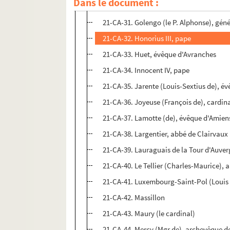
Dans le document :
21-CA-30. Gesvres (René Potier de), car
21-CA-31. Golengo (le P. Alphonse), gén
21-CA-32. Honorius III, pape
21-CA-33. Huet, évêque d'Avranches
21-CA-34. Innocent IV, pape
21-CA-35. Jarente (Louis-Sextius de), é
21-CA-36. Joyeuse (François de), cardi
21-CA-37. Lamotte (de), évêque d'Amien
21-CA-38. Largentier, abbé de Clairvaux
21-CA-39. Lauraguais de la Tour d'Auve
21-CA-40. Le Tellier (Charles-Maurice),
21-CA-41. Luxembourg-Saint-Pol (Louis 
21-CA-42. Massillon
21-CA-43. Maury (le cardinal)
21-CA-44. Mercy (Mgr de), archevêque d