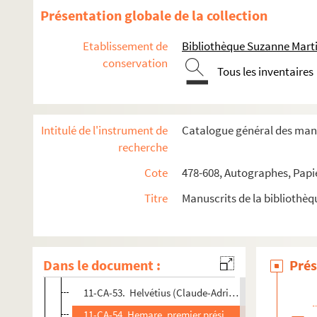
11-CA-40. Dupuytren
Présentation globale de la collection
11-CA-41. Du Tremblay de Rubelles (Antoine-Pierre, b
Etablissement de
Bibliothèque Suzanne Marti
11-CA-42. Esquirol, médecin à la Salpêtrière
conservation
Tous les inventaires
11-CA-43. Fleury (Guillaume-François Joly de), procu
11-CA-44. Français de Nantes
11-CA-45. Franchet-Despercy, directeur de la police
Intitulé de l'instrument de
Catalogue général des manu
11-CA-46. Fréville (Villon de), conseiller d'État
recherche
11-CA-47. Gavre (le comte de)
Cote
478-608, Autographes, Papi
11-CA-48. Giraudy (Charles-François-Louis), médecin
Titre
Manuscrits de la bibliothè
11-CA-49. Guillotin (Joseph-Ignace), constituant
11-CA-50. Habert (Henri-Louis), maître des requêtes
11-CA-51. Harlay, comte de Beaumont (Achille III de)
Dans le document :
Prés
11-CA-52. Helvétius (Jean-Adrien), médecin hollanda
11-CA-53. Helvétius (Claude-Adrien)
11-CA-54. Hemare, premier président de la Cour de jus