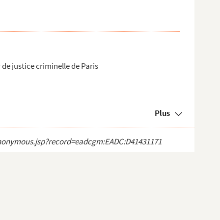
de justice criminelle de Paris
Plus
ct_anonymous.jsp?record=eadcgm:EADC:D41431171