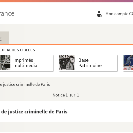
, ministre d'État
rance
Mon compte C
ste de Louis XVIII
E
CHERCHES CIBLÉES
Imprimés
Base
he-), médecin
multimédia
Patrimoine
 parlement de Paris
 justice criminelle de Paris
 littérateur
Notice
1 sur 1
résor
e justice criminelle de Paris
t naturaliste
ent de Paris)