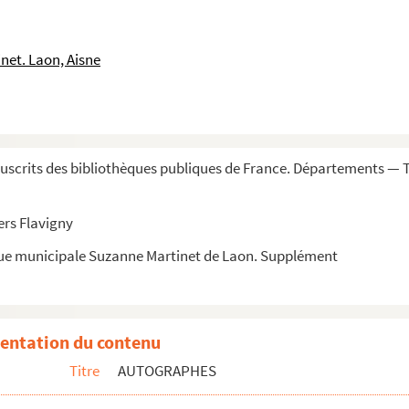
aron), administrateur
net. Laon, Aisne
reur général au parlement de Paris
scrits des bibliothèques publiques de France. Départements — 
ers Flavigny
que municipale Suzanne Martinet de Laon. Supplément
entation du contenu
is
Titre
AUTOGRAPHES
tice criminelle de Paris