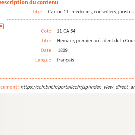
Description du contenu
Titre
Carton 11 : médecins, conseillers, juristes
t
Cote
11-CA-54
rléans
Titre
Hemare, premier président de la Cour 
nt au parlement de Paris
Date
1809
ste et médecin
Langue
français
dministrateur
ocument :
https://ccfr.bnf.fr/portailccfr/jsp/index_view_dire
ur
hambre des comptes
aturaliste