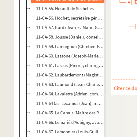
11-CA-55. Hérault de Séchelles
11-CA-56. Hochet, secrétaire général du Conseil d'Éta
11-CA-57. Itard (Jean-E.-Marie-Gaspard), médecin
11-CA-58. Jousse (Daniel), conseiller au présidial d'O
11-CA-59. Lamoignon (Chrétien-François de), préside
11-CA-60. Lassone (Joseph-Marie-François de), chimi
11-CA-61. Lassus (Pierre), chirurgien
11-CA-62. Laubardemont (Magistrat)
11-CA-63. Laumond (Jean-Charles-Joseph, comte), a
Citer ce d
11-CA-64. Lavalette (Adrien, comte de), administrate
11-CA-64 bis. Lecamus (Jean), magistrat
11-CA-65. Le Camus (Maître des Requêtes)
11-CA-66. Lemarié d'Aubigny, avocat général à la C
11-CA-67. Lemonnier (Louis-Guillaume), médecin et n