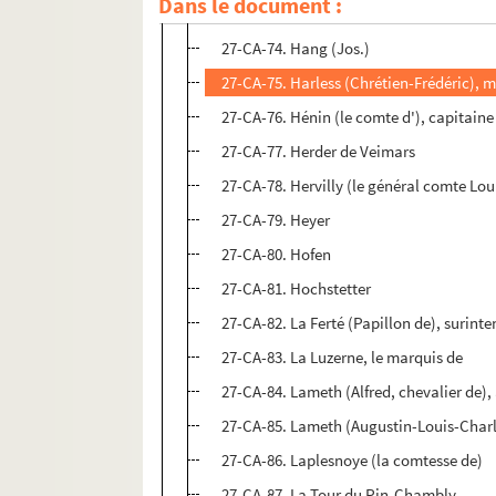
Dans le document :
27-CA-73. Gouy (Mme de)
27-CA-74. Hang (Jos.)
27-CA-75. Harless (Chrétien-Frédéric), 
27-CA-76. Hénin (le comte d'), capitaine
27-CA-77. Herder de Veimars
27-CA-78. Hervilly (le général comte Lou
27-CA-79. Heyer
27-CA-80. Hofen
27-CA-81. Hochstetter
27-CA-82. La Ferté (Papillon de), surin
27-CA-83. La Luzerne, le marquis de
27-CA-84. Lameth (Alfred, chevalier de)
27-CA-85. Lameth (Augustin-Louis-Char
27-CA-86. Laplesnoye (la comtesse de)
27-CA-87. La Tour du Pin-Chambly