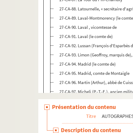
27-CA-88. Latournelle, « secrétaire d'agr
27-CA-89. Laval-Montmorency (le comte
27-CA-90. Laval , vicomtesse de
27-CA-91. Laval (le comte de)
27-CA-92. Lussan (François d'Esparbès 
27-CA-93. Limon (Geoffroy, marquis de),
27-CA-94. Madrid (le comte de)
27-CA-95. Madrid, comte de Montaigle
27-CA-96. Martin (Arthur), abbé de Cuis
27-CA-97. Micheli (P.-T.-E.), ancien milit
27-CA-98. Miremont (le marquis de)
Présentation du contenu
27-CA-99. Monaco (le prince de), écuyer
Titre
AUTOGRAPHE
27-CA-100. Monthelar (Louis)
27-CA-101. Montfermeil (le marquis de)
Description du contenu