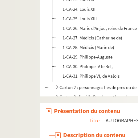
1-CA-24. Louis XII
1-CA-25. Louis XIII
1-CA-26. Marie d'Anjou, reine de France
1-CA-27. Médicis (Catherine de)
1-CA-28. Médicis (Marie de)
1-CA-29. Philippe-Auguste
1-CA-30. Philippe IV le Bel,
1-CA-31. Philippe VI, de Valois
Carton 2 : personnages liés de près ou d
Carton 3 : famille Bourbon et branches c
Carton 4 : hommes politiques
Présentation du contenu
Carton 5 : hommes politiques
Titre
AUTOGRAPHE
Carton 6 : hauts gradés militaires : ami
Description du contenu
Carton 7 : militaires, hommes de guerre