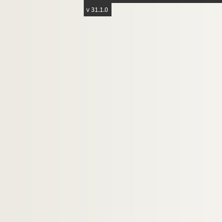
Carton 22
v 31.1.0
Carton 23 : historiens, géographes et aut
Carton 24 : personnalités régionales
Carton 25 : personnalités régionales
Carton 26
Carton 27
Carton 28
Carton 29
PAPIERS DE LA FAMILLE DE FLAVIGNY
PAPIERS NON PORTÉS AU CATALOGUE FLAV