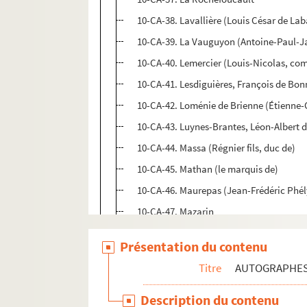
10-CA-38. Lavallière (Louis César de La
10-CA-39. La Vauguyon (Antoine-Paul-J
10-CA-40. Lemercier (Louis-Nicolas, com
10-CA-41. Lesdiguières, François de Bonn
10-CA-42. Loménie de Brienne (Étienne-C
10-CA-43. Luynes-Brantes, Léon-Albert d
10-CA-44. Massa (Régnier fils, duc de)
10-CA-45. Mathan (le marquis de)
10-CA-46. Maurepas (Jean-Frédéric Phél
10-CA-47. Mazarin
10-CA-48. Metternich-Winneburg (Clémen
Présentation du contenu
10-CA-49. Montausier (Charles de Sainte
Titre
AUTOGRAPHE
10-CA-50. Montville (Thomas-Charles-Ga
10-CA-51. Mouchy (Charles-Philippe-Henr
Description du contenu