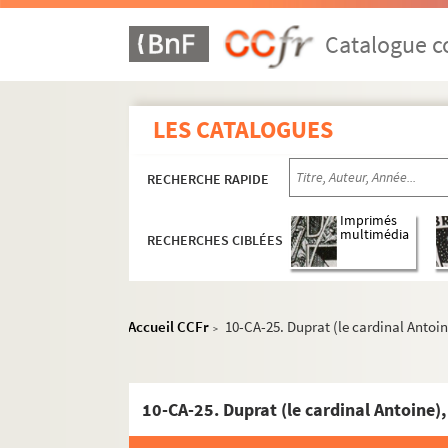
Carton 4 : hommes politiques
Carton 5 : hommes politiques
Catalogue co
Carton 6 : hauts gradés militaires : ami
Carton 7 : militaires, hommes de guerre
LES CATALOGUES
Carton 8 : diplomates ou militaires étran
Carton 9 : Membres de l'administration r
RECHERCHE RAPIDE
Carton 10 : Nobles et Pairs de France
Imprimés
10-CA-1. Aiguillon (le duc d')
multimédia
RECHERCHES CIBLÉES
10-CA-2. Aumont (le duc d'),
10-CA-3. Aumont (le duc d'), fils du pré
10-CA-4. Aumont, neveu de Jacques
Accueil CCFr
10-CA-25. Duprat (le cardinal Antoin
>
10-CA-5. Avaray (le marquis d'), pair de
10-CA-6. Beauvilliers (Paul, duc de)
10-CA-25. Duprat (le cardinal Antoine),
10-CA-7. Bellegarde (Roger de), duc et p
10-CA-8. Berthollet (Louis-Claude, comt