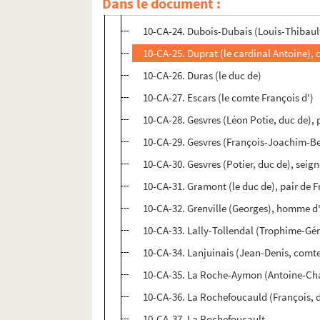
Dans le document :
10-CA-23. Dubois (le cardinal), premier 
10-CA-24. Dubois-Dubais (Louis-Thibaul
10-CA-25. Duprat (le cardinal Antoine), 
10-CA-26. Duras (le duc de)
10-CA-27. Escars (le comte François d')
10-CA-28. Gesvres (Léon Potie, duc de), 
10-CA-29. Gesvres (François-Joachim-Be
10-CA-30. Gesvres (Potier, duc de), seig
10-CA-31. Gramont (le duc de), pair de 
10-CA-32. Grenville (Georges), homme d
10-CA-33. Lally-Tollendal (Trophime-Gér
10-CA-34. Lanjuinais (Jean-Denis, comt
10-CA-35. La Roche-Aymon (Antoine-Char
10-CA-36. La Rochefoucauld (François, d
10-CA-37. La Rochefoucault