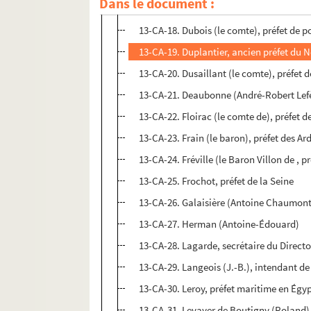
Dans le document :
13-CA-17. Delasalle (le comte de, préfet
13-CA-18. Dubois (le comte), préfet de p
13-CA-19. Duplantier, ancien préfet du 
13-CA-20. Dusaillant (le comte), préfet d
13-CA-21. Deaubonne (André-Robert Lefè
13-CA-22. Floirac (le comte de), préfet de
13-CA-23. Frain (le baron), préfet des A
13-CA-24. Fréville (le Baron Villon de , 
13-CA-25. Frochot, préfet de la Seine
13-CA-26. Galaisière (Antoine Chaumont 
13-CA-27. Herman (Antoine-Édouard)
13-CA-28. Lagarde, secrétaire du Directo
13-CA-29. Langeois (J.-B.), intendant de
13-CA-30. Leroy, préfet maritime en Égy
13-CA-31. Levayer de Boutigny (Roland),