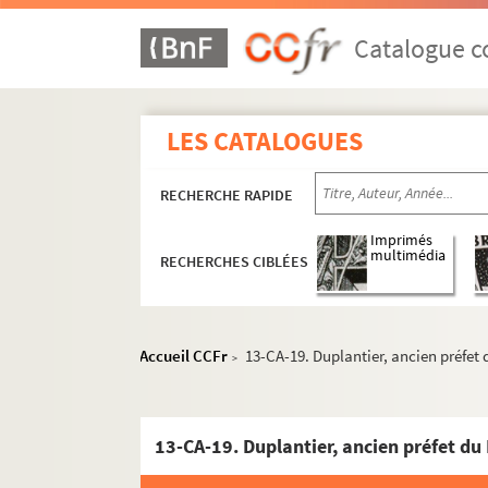
Carton 2 : personnages liés de près ou d
Carton 3 : famille Bourbon et branches c
Catalogue co
Carton 4 : hommes politiques
Carton 5 : hommes politiques
LES CATALOGUES
Carton 6 : hauts gradés militaires : ami
Carton 7 : militaires, hommes de guerre
RECHERCHE RAPIDE
Carton 8 : diplomates ou militaires étran
Carton 9 : Membres de l'administration r
Imprimés
multimédia
RECHERCHES CIBLÉES
Carton 10 : Nobles et Pairs de France
Carton 11 : médecins, conseillers, juristes
Carton 12
Accueil CCFr
13-CA-19. Duplantier, ancien préfet
>
Carton 13 : intendants et préfets
13-CA-1. Allonville (Louis-Alexandre, com
13-CA-19. Duplantier, ancien préfet du
13-CA-2. Alphonse (le baron d'), député,
13-CA-3. Aube (François Richer d'), int