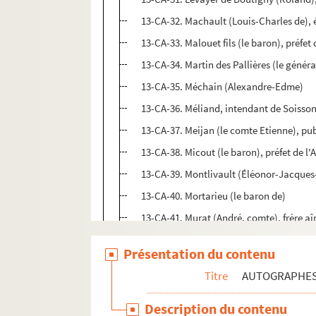
13-CA-32. Machault (Louis-Charles de),
13-CA-33. Malouet fils (le baron), préfet 
13-CA-34. Martin des Pallières (le généra
13-CA-35. Méchain (Alexandre-Edme)
13-CA-36. Méliand, intendant de Soisso
13-CA-37. Meijan (le comte Etienne), pub
13-CA-38. Micout (le baron), préfet de l'
13-CA-39. Montlivault (Éléonor-Jacques
13-CA-40. Mortarieu (le baron de)
13-CA-41. Murat (André, comte), frère aî
13-CA-42. Nicolaï (le marquis de), préfet
Présentation du contenu
13-CA-43. Ormesson, Antoine François de
Titre
AUTOGRAPHE
13-CA-44. Orry (Philibert), comte de Vi
13-CA-45. Pelet ( le Baron, de la Lozère, 
Description du contenu