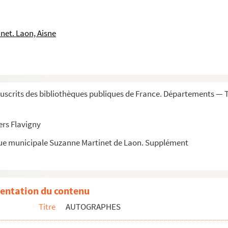
néral du ministère de l'intérieur
net. Laon, Aisne
scrits des bibliothèques publiques de France. Départements — 
ers Flavigny
que municipale Suzanne Martinet de Laon. Supplément
tin
préfet de Soissons
ur
entation du contenu
Titre
AUTOGRAPHES
cier