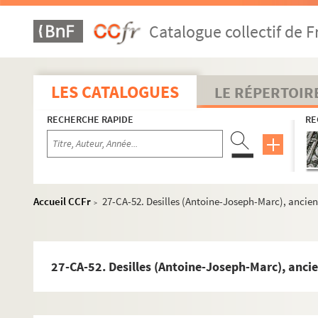
27-CA-25. Breteuil (l'abbé de), chancelier du duc d'O
Catalogue collectif de F
27-CA-26. Broglie (le prince Charles-Victor de)
27-CA-27. Bottiger, secrétaire de district
27-CA-28. Brion (l'amiral de),
voyez
Chabot (Philippe 
LES CATALOGUES
LE RÉPERTOIR
27-CA-29. Brissac (le comte de)
voyez
Cossé
RECHERCHE RAPIDE
RE
27-CA-30. Brocheton, intendant
27-CA-31. Colonna d'Istria, procureur général en Cors
27-CA-32. Caraman, prince de Chimay (le marquis de
27-CA-33. Celsing
Accueil CCFr
27-CA-52. Desilles (Antoine-Joseph-Marc), ancien 
>
27-CA-34. Champcenetz (le chevalier de), gouverneur
27-CA-35. Champignelles (Mme Dy, marquise de)
27-CA-36. Coigny (Auguste-Gabriel de Franquetot, co
27-CA-52. Desilles (Antoine-Joseph-Marc), ancien
27-CA-37. Comnène (Démétrius), oncle de la duchesse
27-CA-38. Courtanvaux (François-César Le Tellier, ma