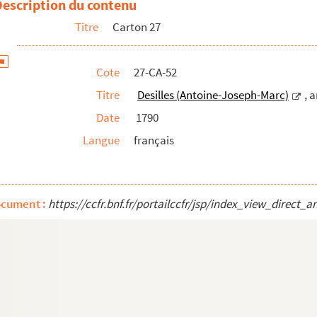
Description du contenu
Titre
Carton 27
Cote
27-CA-52
é
Titre
Desilles (Antoine-Joseph-Marc)
, 
Date
1790
Langue
français
ocument :
https://ccfr.bnf.fr/portailccfr/jsp/index_view_dire
)
e de Jansenius