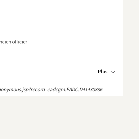
ancien officier
Plus
ct_anonymous.jsp?record=eadcgm:EADC:D41430836