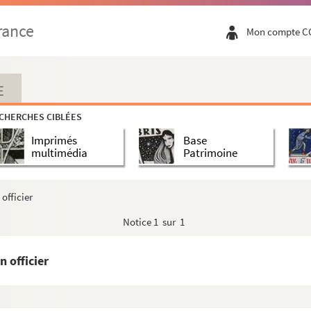
rléans
rance
Mon compte C
de)
E
CHERCHES CIBLÉES
Imprimés
Base
e
multimédia
Patrimoine
)
officier
 du Louvre
Notice
1 sur 1
mte de), général
 officier
 d'Abrantès
rquis de)