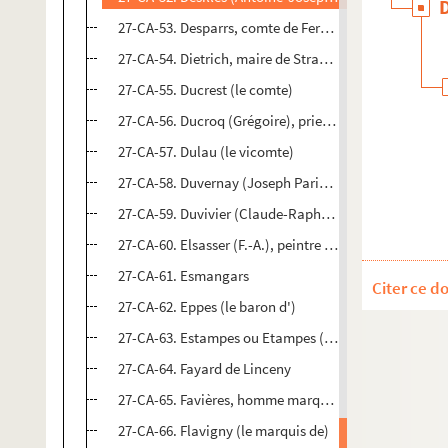
27-CA-53. Desparrs, comte de Fersen
27-CA-54. Dietrich, maire de Strasbourg
27-CA-55. Ducrest (le comte)
27-CA-56. Ducroq (Grégoire), prieur de Dilo, prémontr
27-CA-57. Dulau (le vicomte)
27-CA-58. Duvernay (Joseph Paris), financier
27-CA-59. Duvivier (Claude-Raphaël), ingénieur
27-CA-60. Elsasser (F.-A.), peintre allemand
27-CA-61. Esmangars
Citer ce d
27-CA-62. Eppes (le baron d')
27-CA-63. Estampes ou Etampes (Charles, marquis d'
27-CA-64. Fayard de Linceny
27-CA-65. Favières, homme marquant dans la querell
27-CA-66. Flavigny (le marquis de)