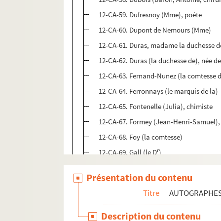
12-CA-59. Dufresnoy (Mme), poète
12-CA-60. Dupont de Nemours (Mme)
12-CA-61. Duras, madame la duchesse d
12-CA-62. Duras (la duchesse de), née de
12-CA-63. Fernand-Nunez (la comtesse 
12-CA-64. Ferronnays (le marquis de la)
12-CA-65. Fontenelle (Julia), chimiste
12-CA-67. Formey (Jean-Henri-Samuel), l
12-CA-68. Foy (la comtesse)
r
12-CA-69. Gall (le D
)
12-CA-70. Genlis (la comtesse de)
Présentation du contenu
12-CA-71. Girardin (Mme de), auparavan
Titre
AUTOGRAPHE
12-CA-72. Graffigny (Françoise d'Issem
12-CA-73. Grandidier (Philippe-André), h
Description du contenu