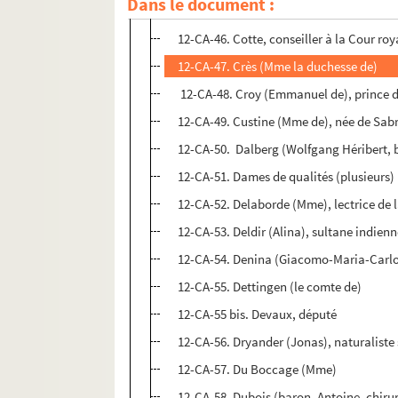
Dans le document :
12-CA-45. Cochellet (Mlle), lectrice de l
12-CA-46. Cotte, conseiller à la Cour roy
12-CA-47. Crès (Mme la duchesse de)
12-CA-48. Croy (Emmanuel de), prince d
12-CA-49. Custine (Mme de), née de Sab
12-CA-50. Dalberg (Wolfgang Héribert, 
12-CA-51. Dames de qualités (plusieurs)
12-CA-52. Delaborde (Mme), lectrice de 
12-CA-53. Deldir (Alina), sultane indien
12-CA-54. Denina (Giacomo-Maria-Carlo),
12-CA-55. Dettingen (le comte de)
12-CA-55 bis. Devaux, député
12-CA-56. Dryander (Jonas), naturaliste
12-CA-57. Du Boccage (Mme)
12-CA-58. Dubois (baron, Antoine, chiru