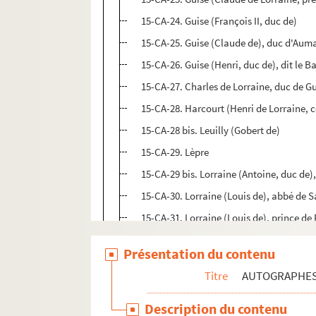
15-CA-24. Guise (François II, duc de)
15-CA-25. Guise (Claude de), duc d'Aumal
15-CA-26. Guise (Henri, duc de), dit le B
15-CA-27. Charles de Lorraine, duc de Gu
15-CA-28. Harcourt (Henri de Lorraine, 
15-CA-28 bis. Leuilly (Gobert de)
15-CA-29. Lèpre
15-CA-29 bis. Lorraine (Antoine, duc de),
15-CA-30. Lorraine (Louis de), abbé de 
15-CA-31. Lorraine (Louis de), prince de
15-CA-32. Longueval (Charles de), abbé
Présentation du contenu
15-CA-33. Mauny (Anselme de), évêque 
Titre
AUTOGRAPHE
15-CA-34. Mayenne (Charles de Lorraine, 
15-CA-35. Mercœur (Philippe-Emmanuel 
Description du contenu