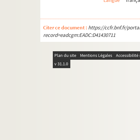
Langue
frança
15-CA-50. J-M Dubois de Montreynaud, 
15-CA-51. Dr. Reusch, conservateur à Tr
15-CA-52. Jacques Guignard, conservateu
Citer ce document :
https://ccfr.bnf.fr/por
15-CA-53. Julien Cain, administrateur g
record=eadcgm:EADC:D41430711
15-CA-54. Abbé Victor Saxer
15-CA-55. Jacques Chaurand, professeu
Plan du site
Mentions Légales
Accessibilit
15-CA-56. Flavigny
v 31.1.0
15-CA-57. André Frette, auteur de la Géo
15-CA-58. Régine Pernoud, revue Archéo
15-CA-59. Perreau-Pradier, préfet de l'Ai
15-CA-60. Alphonse Gérard Bannwarth, 
15-CA-61. Jacques Chailley, musicologu
15-CA-62. Henri Bosc, historien du prot
15-CA-63. Bramfels Wolfgang, professeu
15-CA-64. Bruno Stäblaun, musicologue