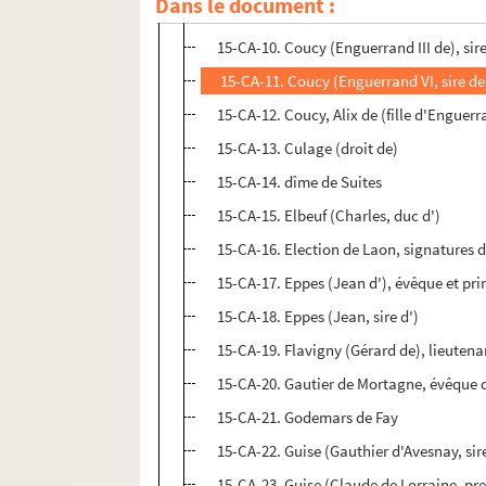
Dans le document :
e
15-CA-9. Coucy (Ade de), fille de Raoul I
15-CA-10. Coucy (Enguerrand III de), sir
15-CA-11. Coucy (Enguerrand VI, sire de
15-CA-12. Coucy, Alix de (fille d'Enguerra
15-CA-13. Culage (droit de)
15-CA-14. dîme de Suites
15-CA-15. Elbeuf (Charles, duc d')
15-CA-16. Election de Laon, signatures
15-CA-17. Eppes (Jean d'), évêque et pri
15-CA-18. Eppes (Jean, sire d')
15-CA-19. Flavigny (Gérard de), lieutena
15-CA-20. Gautier de Mortagne, évêque 
15-CA-21. Godemars de Fay
15-CA-22. Guise (Gauthier d'Avesnay, sir
15-CA-23. Guise (Claude de Lorraine, pr