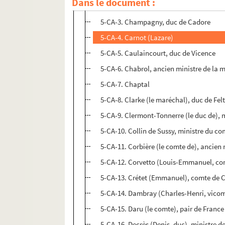
Dans le document :
5-CA-2. Bruix (Eustache), amiral
5-CA-3. Champagny, duc de Cadore
5-CA-4. Carnot (Lazare)
5-CA-5. Caulaincourt, duc de Vicence
5-CA-6. Chabrol, ancien ministre de la 
5-CA-7. Chaptal
5-CA-8. Clarke (le maréchal), duc de Fel
5-CA-9. Clermont-Tonnerre (le duc de), m
5-CA-10. Collin de Sussy, ministre du 
5-CA-11. Corbière (le comte de), ancien 
5-CA-12. Corvetto (Louis-Emmanuel, co
5-CA-13. Crétet (Emmanuel), comte de C
5-CA-14. Dambray (Charles-Henri, vicom
5-CA-15. Daru (le comte), pair de France
5-CA-16. Decrès (Denis, duc), ministre d