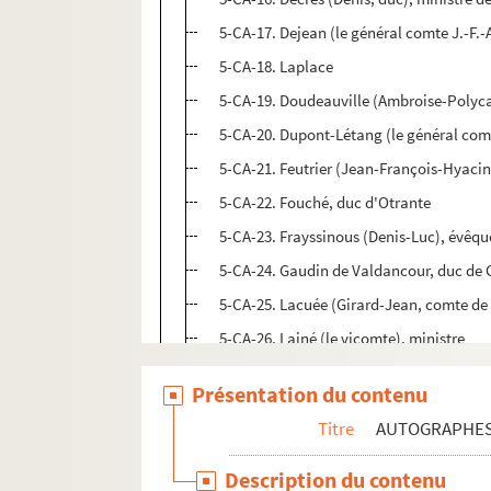
5-CA-17. Dejean (le général comte J.-F.-
5-CA-18. Laplace
5-CA-19. Doudeauville (Ambroise-Polyc
5-CA-20. Dupont-Létang (le général com
5-CA-21. Feutrier (Jean-François-Hyacin
5-CA-22. Fouché, duc d'Otrante
5-CA-23. Frayssinous (Denis-Luc), évêque 
5-CA-24. Gaudin de Valdancour, duc de 
5-CA-25. Lacuée (Girard-Jean, comte de
5-CA-26. Lainé (le vicomte), ministre
5-CA-27. La Tour-Maubourg (Marie-Victor
Présentation du contenu
5-CA-28. Louis (le baron Joseph-Domin
Titre
AUTOGRAPHE
5-CA-29. Malouet (le baron Pierre-Victor
5-CA-30. Marbois (François), marquis d
Description du contenu