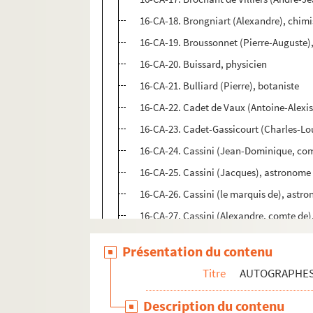
16-CA-18. Brongniart (Alexandre), chimi
16-CA-19. Broussonnet (Pierre-Auguste),
16-CA-20. Buissard, physicien
16-CA-21. Bulliard (Pierre), botaniste
16-CA-22. Cadet de Vaux (Antoine-Alexis
16-CA-23. Cadet-Gassicourt (Charles-Loui
16-CA-24. Cassini (Jean-Dominique, co
16-CA-25. Cassini (Jacques), astronome
16-CA-26. Cassini (le marquis de), astr
16-CA-27. Cassini (Alexandre, comte de),
16-CA-28. Cassini de Thury (César Franço
Présentation du contenu
16-CA-29. Chabaud (Antoine), ingénieur,
Titre
AUTOGRAPHE
16-CA-30. Chabert (l'amiral)
16-CA-31. Changeux (Pierre-Jacques), é
Description du contenu