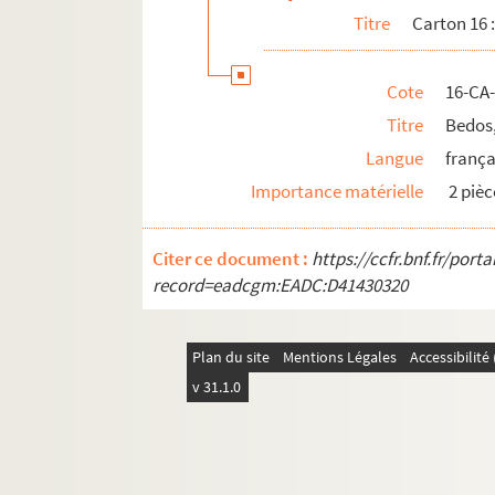
16-CA-32. Cuvier
Titre
Carton 16 
16-CA-33. Dacier (André)
16-CA-34. D'Alembert
Cote
16-CA
16-CA-35. Dangeul
Titre
Bedos,
16-CA-36. Darcet (Jean), chimiste
Langue
frança
16-CA-37. Daubenton
Importance matérielle
2 pièc
16-CA-38. Delambre (J.-B.-J.), astrono
Citer ce document :
16-CA-39. Desmarets (Nicolas), contrôle
https://ccfr.bnf.fr/por
record=eadcgm:EADC:D41430320
16-CA-40. Desfontaines (René Louiche-)
16-CA-41. Dicquemare (l'abbé), naturali
Plan du site
Mentions Légales
Accessibilit
16-CA-42. Dolomieu (Gratet de), géolog
v 31.1.0
16-CA-43. Dombey (Joseph), médecin et
16-CA-44. Dorey, botaniste
16-CA-45. Duhamel du Monceau (Henri-L