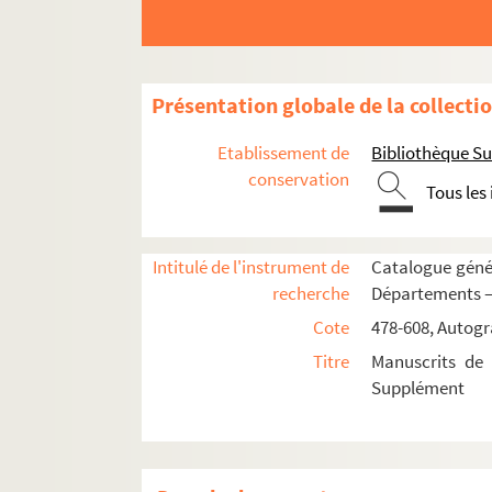
574. « Estat des affaires faites depuis la guerre 
575. Manœuvres de la cavalerie
576-607. Collection des mémoires des intend
Présentation globale de la collecti
608. Description de l'Etna. Précis d'un voyage f
Etablissement de
Bibliothèque Su
AUTOGRAPHES
conservation
Tous les
Carton 1 : membres de familles royales ou 
Carton 2 : personnages liés de près ou d
Carton 3 : famille Bourbon et branches c
Intitulé de l'instrument de
Catalogue génér
recherche
Départements —
Carton 4 : hommes politiques
Cote
478-608, Autogr
Carton 5 : hommes politiques
Titre
Manuscrits de 
Carton 6 : hauts gradés militaires : ami
Supplément
Carton 7 : militaires, hommes de guerre
7-CA-1. Albert (le baron)
7-CA-2. Allemand (le vice-amiral)