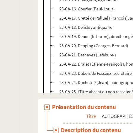
23-CA-16. Courier (Paul-Louis)
23-CA-17. Cretté de Palluel (François),
23-CA-18. Delisle , antiquaire
23-CA-19. Denon (le baron), directeur g
23-CA-20. Depping (Georges-Bernard)
23-CA-21. Deshayes (Lefébure-)
23-CA-22. Dralet (Étienne-François), ho
23-CA-23. Dubois de Fosseux, secrétaire
23-CA-24. Duchesne (Jean), iconographe
23-CA-25. [Titre absent ou non renseign
23-CA-26. Estienne (Henri), imprimeur
Présentation du contenu
23-CA-27. Fauchat, auteur d'un mémoire 
Titre
AUTOGRAPHE
23-CA-28. Fortia d'Urban (le marquis de),
23-CA-28 bis. Freycinet (Louis de), navi
Description du contenu