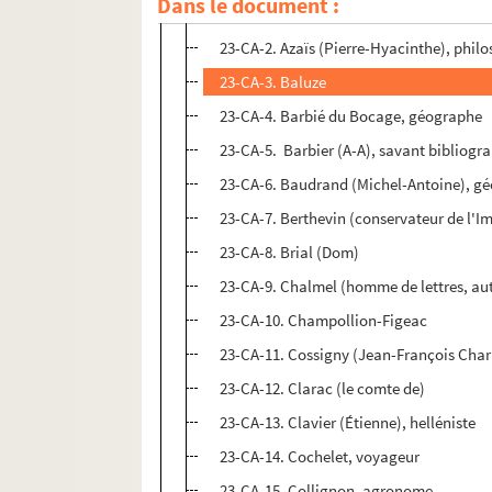
Dans le document :
23-CA-1. Ameilhon (Hubert-Pascal), hist
23-CA-2. Azaïs (Pierre-Hyacinthe), phil
23-CA-3. Baluze
23-CA-4. Barbié du Bocage, géographe
23-CA-5. Barbier (A-A), savant bibliogr
23-CA-6. Baudrand (Michel-Antoine), g
23-CA-7. Berthevin (conservateur de l'I
23-CA-8. Brial (Dom)
23-CA-9. Chalmel (homme de lettres, aute
23-CA-10. Champollion-Figeac
23-CA-11. Cossigny (Jean-François Charp
23-CA-12. Clarac (le comte de)
23-CA-13. Clavier (Étienne), helléniste
23-CA-14. Cochelet, voyageur
23-CA-15. Collignon, agronome