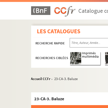
574. « Estat des affaires faites depuis la guerre 
Catalogue co
575. Manœuvres de la cavalerie
576-607. Collection des mémoires des intend
608. Description de l'Etna. Précis d'un voyage f
LES CATALOGUES
AUTOGRAPHES
RECHERCHE RAPIDE
Carton 1 : membres de familles royales ou 
Carton 2 : personnages liés de près ou d
Imprimés
multimédia
RECHERCHES CIBLÉES
Carton 3 : famille Bourbon et branches c
Carton 4 : hommes politiques
Carton 5 : hommes politiques
Accueil CCFr
23-CA-3. Baluze
>
Carton 6 : hauts gradés militaires : ami
Carton 7 : militaires, hommes de guerre
Carton 8 : diplomates ou militaires étran
23-CA-3. Baluze
Carton 9 : Membres de l'administration r